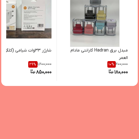
مبدل برق Hadran گارانتی مادام
شارژر ۳۳وات شیامی (کلگی+کابل)
العمر
1,200,000
200,000
29
%
10
%
850,000
180,000