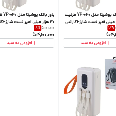
پاور بانک یوشیتا مدل YP-040 ظرفیت
پاور بانک 
ار میلی آمپر فست شارژ+گارانتی
۳۰ هزار میلی آمپر فست شارژ+گار
18
%
5,000,000
18
%
یک سال
شرکتی یک سال
4,100,000
4,
افزودن به سبد
افزودن به سبد