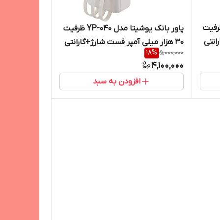
یوشیتا مدل YP-040 ظرفیت
پاور بانک یوشیتا مدل YP-040 ظرفیت
انتی
۳۰ هزار میلی آمپر فست شارژ+گارانتی
18
%
5,000,000
شرکتی یک سال
4,100,000
افزودن به سبد