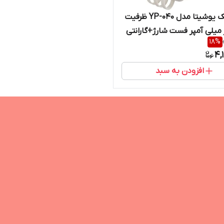
پاور بانک یوشیتا مدل YP-040 ظرفیت
ار میلی آمپر فست شارژ+گارانتی
18
%
یک سال
4,
افزودن به سبد