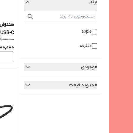
برند
apple
USB-C اصل
3,000,000
متفرقه
800,000
موجودی
محدوده قیمت