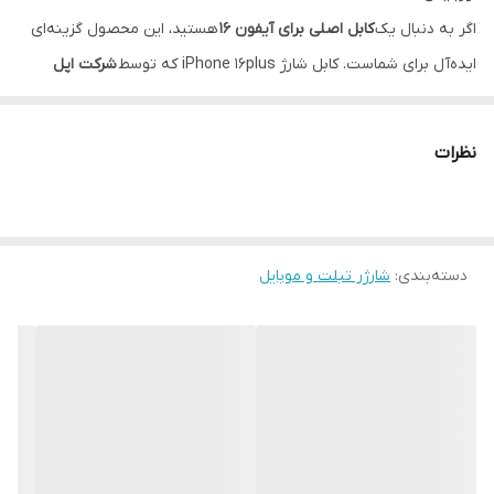
سازگار با
ایفون 15 الی 17 پرمکس
اگر به دنبال یک
کابل اصلی برای آیفون 16
هستید، این محصول گزینه‌ای
ایده‌آل برای شماست. کابل شارژ iPhone 16plus که توسط
شرکت اپل
(Apple)
تولید شده، از نوع
دو سر تایپ C (USB-C to USB-C)
می‌باشد و
برای شارژ سریع و ایمن گوشی‌های نسل جدید اپل، به‌خصوص آیفون
نظرات
116plus و مدل‌های بالاتر، طراحی شده است.
این کابل دارای
روکش کنفی مقاوم
بوده که علاوه بر افزایش دوام، از
آسیب‌دیدگی و پارگی در اثر استفاده روزمره جلوگیری می‌کند.
طول کابل
یک متر
دسته‌بندی
:
شارژر تبلت و موبایل
بوده و گزینه‌ای مناسب برای استفاده در منزل، محل کار یا خودرو
می‌باشد.
دندانه‌های طلایی رنگ
در داخل سوکت‌ها قابل مشاهده است که
نشانه‌
اصلی بودن کابل
می‌باشد و تنها در کابل‌های اورجینال اپل وجود دارد.
🔌 این کابل شارژ آیفون 16، انتخابی مطمئن برای کسانی است که به دنبال
سرعت، کیفیت و اصالت هستند.