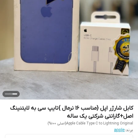
کابل شارژر اپل {مناسب 16 نرمال }تایپ سی به لایتنینگ
اصل+گارانتی شرکتی یک ساله
Apple Cable Type C to Lightning Original{اصلی 100%}
برند:
apple