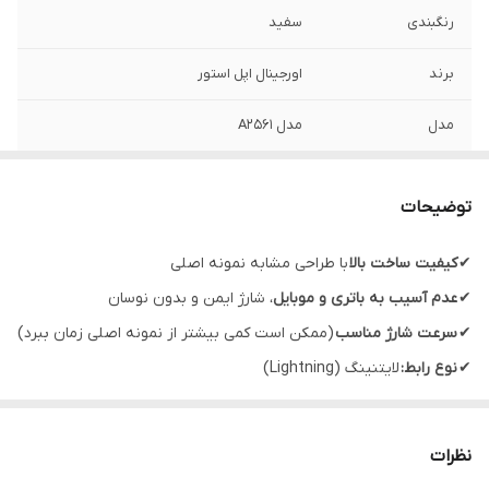
رنگبندی
سفید
برند
اورجینال اپل استور
مدل
مدل A2561
قابلیت‌های ویژه
اصل ویتنام
توضیحات
پورت ها
Lightning به USB-C
✔
کیفیت ساخت بالا
با طراحی مشابه نمونه اصلی
طول کابل
1متر
✔
عدم آسیب به باتری و موبایل
، شارژ ایمن و بدون نوسان
مناسب برای
شارژ و انتقال اطلاعات
✔
سرعت شارژ مناسب
(ممکن است کمی بیشتر از نمونه اصلی زمان ببرد)
✔
نوع رابط:
لایتنینگ (Lightning)
سازگار با
آداپتورهای 29، 30، 61 و 87 واتی اپل برای شارژ
✔
درگاه ارتباطی:
USB Type-C
سریع دستگاه هایی مانند iPad Pro، iPhone 8،
iPhone 8 Plus و iPhone X. با مک بوک های
✔
طول کابل:
1 متر
دارای درگاه USB-C
نظرات
✔
مناسب برای:
آیفون 13 و سایر مدل‌های اپل با درگاه لایتنینگ