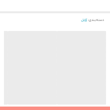
اصالت کالا
اورجینال
مناسب برای آیفون 11-12-13-14
وزن
100 g
دسته‌بندی
:
کابل