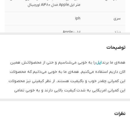
متر اپل Apple مدل A1480 اورجینال
سری
iph
برند
اپل - Apple
جنس کابل
پلاستیک
توضیحات
طول
100 سانتی متر
همه‌ی ما برند
اپل
را به خوبی می‌شناسیم و حتی از محصولاتش همین
الان داریم استفاده می‌کنیم. همه‌ی ما به خوبی می‌دانیم که محصولات
نوع کانکتور
USB A, lightning (iPh)
این کمپانی چقدر خوب و باکیفیت هستند. از نظر کیفیتی نیز محصولات
قابلیت/سرعت
دارد
این کمپانی امریکایی به شدت کیفیت بالایی دارند و به خوبی تمامی
انتقال اطلاعات
نیازهایتان را برآورده می‌سازند و می‌توانید با خیالی راحت از محصولات این
شارژ سریع
دارد
شرکت استفاده کنید بدون آنکه ذره‌ای نگران باشید. اپل محصولاتی
نظرات
همچون گوشی موبایل هوشمند، لپ تاپ‌های بسیار جذاب، مینی پی سی
استاندارد
CE
و لوازم جانبی‌های مختلفی همچون ساعت هوشمند و هندزفری را