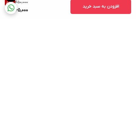
450,000
85
%
افزودن به سبد خرید
65,000
کابل شارژ ایفون ایکس
کابل شارژ ایفون ایکس طراحی شده برای اتصال دستگاه‌های iPhone،
iPad، iPad Air، iPad Mini و iPad Pro به یک شارژر USB یا پورت USB
برای شارژ و همگام سازی است. کابل شارژ ایفون ایکس برای همگام سازی
USB و شارژ کابل به طور کامل به iOS سازگار است. این شارژر باکیفیت به
خوبی وظیفه خودش را انجام داده و می‌تواند انرژی الکتریسیته را از
برگشت به بالا
شارژر به گوشی موبایل آیفون ایکس منتقل کند و گوشی موبایل آیفون
ایکس و دیگر گوشی‌های اپل شما را شارژ کند. این شارژر به طول یک متر
بوده و اگر قصد خرید چنین کابل شارژی را دارید،
پخش پاسارگاد
می‌تواند
یکی از بهترین فروشگاه‌ها باشد.
ارسال ویژه
ساعات پاسخگویی: شنبه تا
پنجشنبه ساعت 9صبح الی 21