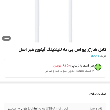
کابل شارژر یو اس بی به لایتنینگ آیفون غیر اصل
برند:
apple
هر قسط با ترب‌پی:
۱۶٬۲۵۰
تومان
۴ قسط ماهانه. بدون سود، چک و ضامن.
مشخصات
نام و مدل
کابل شارژ USB-A به Lightning طول 100 سانتی