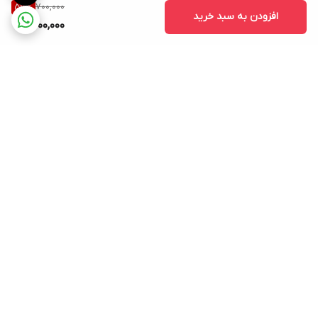
700,000
57
%
افزودن به سبد خرید
300,000
برگشت به بالا
ارسال ویژه
ساعات پاسخگویی: شنبه تا
پنجشنبه ساعت 9صبح الی 21