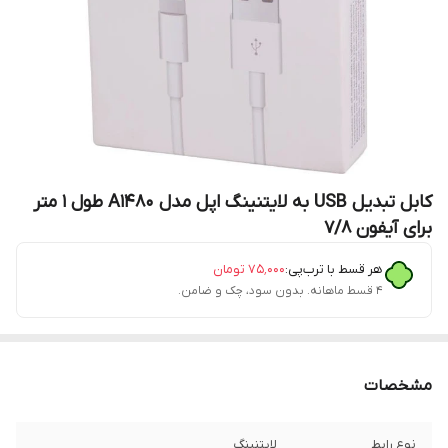
کابل تبدیل USB به لایتنینگ اپل مدل A1480 طول ۱ متر
برای آیفون 7/8
هر قسط با ترب‌پی:
۷۵٬۰۰۰
تومان
۴ قسط ماهانه. بدون سود، چک و ضامن.
مشخصات
نوع رابط
لایتنینگ