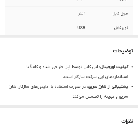
طول کابل
1 متر
نوع کابل
USB
مناسب برای
شارژ محصولات آیفون 11 و مدل های پایین تر
توضیحات
سایر توضیحات
قابلیت فست شارژر
کیفیت اورجینال
: این کابل توسط اپل طراحی شده و کاملاً با
بازه طول کابل
طول کابل 16 تا 100 سانتی متر
استانداردهای این شرکت سازگار است.
پشتیبانی از شارژ سریع
: در صورت استفاده با آداپتورهای سازگار، شارژ
سریع و بهینه را تضمین می‌کند.
طراحی مقاوم
: پوشش بادوام کابل از آسیب‌های احتمالی جلوگیری
می‌کند.
نظرات
انتقال داده پرسرعت
: مناسب برای جابه‌جایی فایل‌ها بین دستگاه‌های
اپل.