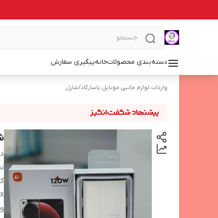
دسته‌بندی محصولات
خانه
پیگیری سفارش
واردات لوازم جانبی موبایل پاسارگاد
/
شارژر
شار
دس
تع
ک
x
ول