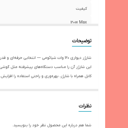
کیفیت
120w Max
ولتاژ خروجی
توضیحات
شدت جریان خروجی
شارژر دیواری 120 وات شیائومی — انتخابی حرفه‌ای و قدرتمند برای کسانی است که می‌خواهند
نوع درگاه خروجی
این شارژر آن را مناسب دستگاه‌های پیشرفته مثل گوشی‌ها
کابل همراه با شارژر، بهره‌وری و راحتی استفاده را افز
نوع کابل
هستند، مزیت بزرگی است.
بازه طول کابل
تجربه شارژ سریع و مطمئن را برایتان فراهم کند. در نتی
سازگار با گوشی های
نظرات
از نظر ایمنی نیز، شارژر دی
سایر مشخصات
بنابراین خیالتان راحت است که هم گوشی و لپ‌تاپ‌تان ر
شما هم درباره این محصول نظر خود را بنویسید.