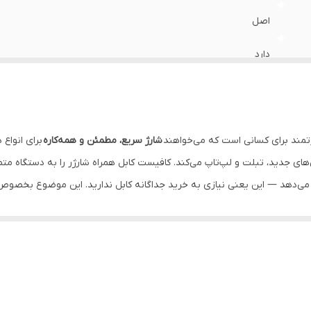
اصل
دارد
5 ولت | 9 ولت | 11 ولت | 20 ولت
3A / 6A
شارژ سریع، مطمئن و همه‌کاره
USB
ی جدید، تبلت و لپ‌تاپ می‌کند. کافیست کابل همراه شارژر را به دستگاه متصل ک
ایش می‌دهد — این یعنی نیازی به خرید جداگانه کابل ندارید. این موضوع بخصوص 
USB-C
100 سانتی متر
جه برای استفاده روزمره، کاری، تحصیلی یا سفر بسیار مناسب است.
گوشی های شیائومی با قابلیت شارژ توربو 120 وات
واری 120 وات شیائومی با مدارهای حفاظتی مجهز است — برای جلوگیری از آسیب به باتری یا خود دس
داراری فناوری گان Gan فوق سریع,کابل 6 آمپر
ا سریع شارژ می‌کنید و هم سلامتی باتری حفظ می‌شود.