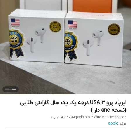
ایرپاد پرو 3 USA درجه یک یک سال گارانتی طلایی
{نسخه anc دار }
Airpods pro 3 Wireless Headphone{مشابه اصلی}
برند:
apple