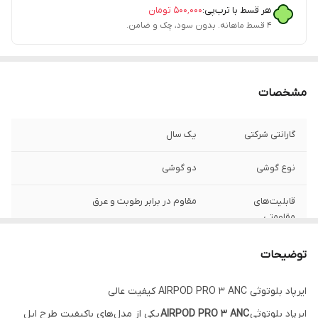
هر قسط با ترب‌پی:
۵۰۰٬۰۰۰
تومان
۴ قسط ماهانه. بدون سود، چک و ضامن.
مشخصات
گارانتی شرکتی
یک سال
نوع گوشی
دو گوشی
قابلیت‌های
مقاوم در برابر رطوبت و عرق
مقاومتی
مدل
usa
توضیحات
وایرلس شارژ
دارد
ایرپاد بلوتوثی AIRPOD PRO 3 ANC کیفیت عالی
ایرپاد بلوتوثی
AIRPOD PRO 3 ANC
یکی از مدل‌های باکیفیت طرح اپل
شناسایی کنار
دارد