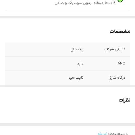
۴ قسط ماهانه. بدون سود، چک و ضامن.
مشخصات
گارانتی شرکتی
یک سال
ANC
دارد
درگاه شارژ
تایپ سی
قابل اتصال به همه
دارد
گوشی ها
نظرات
کیفیت کالا
فول کپی درجه یک (غیرقابل تشخیص از اصل)
ویژگی‌ها
قابلیت ANC یا همان اکتیو نویز کنسلینگ–غیر
قابل تشخیص با نسخه اصلی–دارای بارکد روی
دسته‌بندی
:
ایرپاد