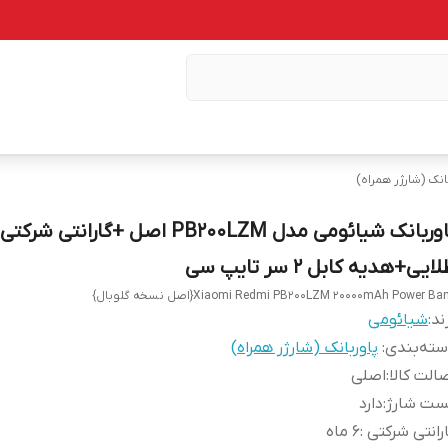
انک (شارژر همراه)
پاوربانک شیائومی مدل PB200LZM اصل +گارانتی شرکتی
ایی+هدیه کابل 2 سر تایپ سی
Xiaomi Redmi PB200LZM 20000mAh Power Ba{اصل نسخه گلوبال}
ند:
شیائومی
ته‌بندی
:
پاوربانک (شارژر همراه)
الت کالا
:
اصلی
ست شارژ
:
دارد
رانتی شرکتی
:
6 ماه