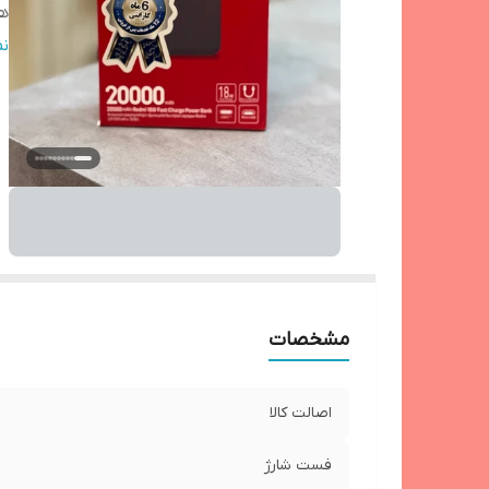
ه
نا
ن
مح
سا
با
اس
مشخصات
اصالت کالا
فست شارژ