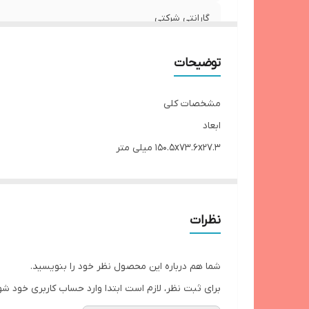
گارانتی شرکتی
هدیه
توضیحات
نام و مدل
مشخصات کلی
محافظ جریان و ولتاژ
ابعاد
150.5x73.6x27.3 میلی‌ متر
سازگار با
وزن
470 گرم
استاندارد
نوع باتری
نظرات
لیتیوم یونی
ولتاژ خروجی
شما هم درباره این محصول نظر خود را بنویسید.
5.1 ولت
برای ثبت نظر، لازم است ابتدا وارد حساب کاربری خود شو
شدت جریان ورودی