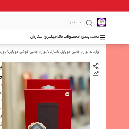
دسته‌بندی محصولات
خانه
پیگیری سفارش
واردات لوازم جانبی موبایل پاسارگاد
/
لوازم جانبی گوشی موبایل
/
پاورب
طل
nk
بر
دس
اص
ف
گا