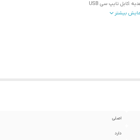
دیه
:
کابل تایپ سی USB
م و مدل
:
پاوربانک شیائومی Xiaomi مدل PB200LZM ظرفیت 20000
مایش بیشتر
افظ جریان و ولتاژ
:
دارد
زگار
تمامی دستگاه های دیجیتال قابل حمل ۵ ولت از جم
:
هوشمند، دوربین فیلم برداری و عکس برداری،mp۳،mp۴،GPS و …
تاندارد
:
CE, Fcc,Rohs
اصلی
دارد