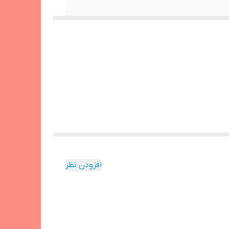
لت از جمله گوشی،تبلت، ساعت هوشمند، دوربین فیلم برداری و عکس
افزودن نظر