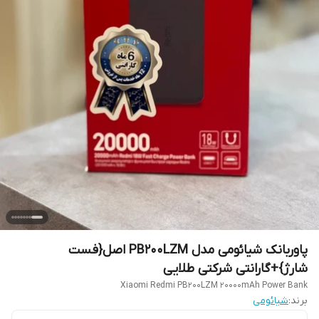
پاوربانک شیائومی مدل PB200LZM اصل{فست
شارژ}+گارانتی شرکتی طلایی
Xiaomi Redmi PB200LZM 20000mAh Power Bank
برند:
شیائومی