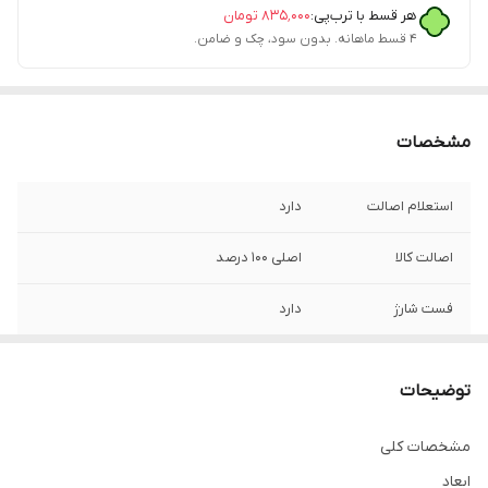
هر قسط با ترب‌پی:
۸۳۵٬۰۰۰
تومان
۴ قسط ماهانه. بدون سود، چک و ضامن.
مشخصات
استعلام اصالت
دارد
اصالت کالا
اصلی 100 درصد
فست شارژ
دارد
گارانتی
6 ماه گارانتی شرکتی
توضیحات
نام و مدل
پاوربانک شیائومی Xiaomi مدل PB200LZM
ظرفیت 20000
مشخصات کلی
ابعاد
محافظ جریان و
دارد