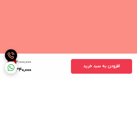
پلاستیک
طراحی زیبا و شیک
دارد
نشانگر LED
دارد
تعداد درگاه خروجی
4,000,000
16
%
افزودن به سبد خرید
2 عدد
3,340,000
پشتیبانی از فناوری شارژ سریع کوالکام (QC)
ندارد
پشتیبانی از فناوری شارژ سریع Power Delivery (PD)
ندارد
تعداد درگاه ورودی
2 عدد
برگشت به بالا
پورت ورودی USB Type-C