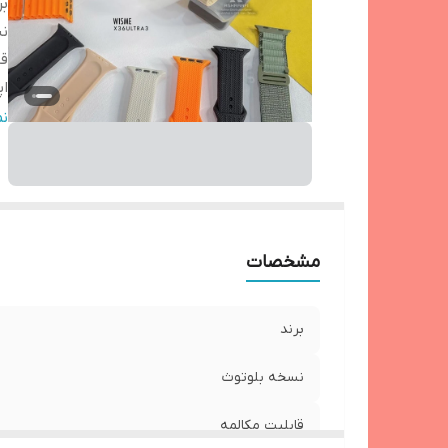
بر
ن
قا
ا
ج
ن
اق
می
تا
ام
مق
مشخصات
ن
ک
برند
ام
ق
نسخه بلوتوث
S
ام
قابلیت مکالمه