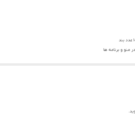
فحه نمایش لمسی و رنگی
:
دارد
دارد
آلومینیوم
کابل شارژ مغناطیسی 10 عدد بند
ر منو و برنامه ها
دارد
باتری داخلی
دارد
استاندارد Ip68
بی سیم و استفاده آسان روزمره
Amoled
ید.
حی مستطیلی در سایز 49 میلی متر
دارد
ریق میکروفون داخلی، پشتیبانی از کنترل موسیقی و کنترل دوربین گوشی هو