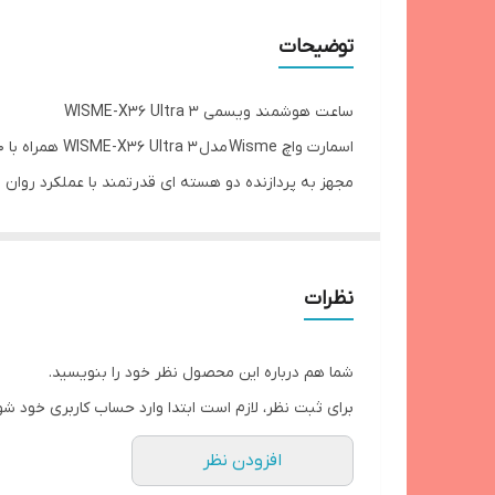
ص
اپلیکیشن اختصاصی
توضیحات
جنس بدنه
ساعت هوشمند ویسمی WISME-X36 Ultra 3
اقلام همراه
اسمارت واچ Wisme مدل WISME-X36 Ultra 3 همراه با 10 عدد بند
مجهز به پردازنده دو هسته ای قدرتمند با عملکرد روان د
میکروفون داخلی
دارای اتصالات بلوتوث نسخه 5.4 NFC و GPS برای موقعیت یابی دقیق
تامین انرژی
دارای استاندارد مقاومت IP68 ضد آب و مناسب استفاده در شرایط مختلف
پشتیبانی از واچ فیس های متنوع و قابلیت Dynamic Island برای نمایش اعلان ها
امکان اتصال بند
نظرات
سازگار با سیستم عامل های Android و iOS از طریق اپلیکیشن اختصاصی Fere Fit
مقاومت در برابر آب
تامین انرژی از طریق باتری لیتیوم یونی با قابلیت شارژ 
شما هم درباره این محصول نظر خود را بنویسید.
صفحه نمایش رنگی و لمسی AMOLED با وضوح بالا و پشتیبانی از حالت Always On
نوع صفحه نمایش
برای ثبت نظر، لازم است ابتدا وارد حساب کاربری خود شو
بدنه ساخته شده از آلومینیوم مقاوم با کیفیت ساخت بالا با طرا
کلید چرخشی
افزودن نظر
قابلیت مکالمه مستقیم بلوتوثی و امکان ضبط صدا از ط