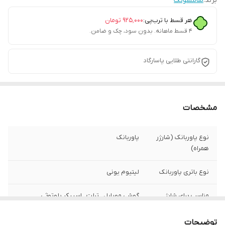
برند:
سامسونگ
هر قسط با ترب‌پی:
۹۲۵٬۰۰۰
تومان
۴ قسط ماهانه. بدون سود، چک و ضامن.
گارانتی طلایی پاسارگاد
مشخصات
نوع پاوربانک (شارژر
پاوربانک
همراه)
نوع باتری پاوربانک
لیتیوم یونی
مناسب برای شارژ
گوشی موبایل , تبلت , اسپیکر بلوتوثی
ابعاد پاوربانک
14.3x6.9x2.5 سانتی‌متر
توضیحات