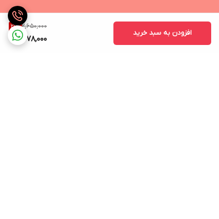
مکالمه ، ورزش ، گیمینگ ، کاربری عمومی
وزن
2,650,000
21
%
افزودن به سبد خرید
150
2,078,000
برگشت به بالا
ارسال ویژه
ساعات پاسخگویی: شنبه تا