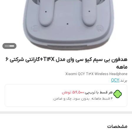
هدفون بی سیم کیو سی وای مدل T14X+گارانتی شرکتی 6
ماهه
Xiaomi QCY T14X Wireless Headphone
برند:
QCY
هر قسط با ترب‌پی:
۵۱۹٬۵۰۰
تومان
۴ قسط ماهانه. بدون سود، چک و ضامن.
مشخصات