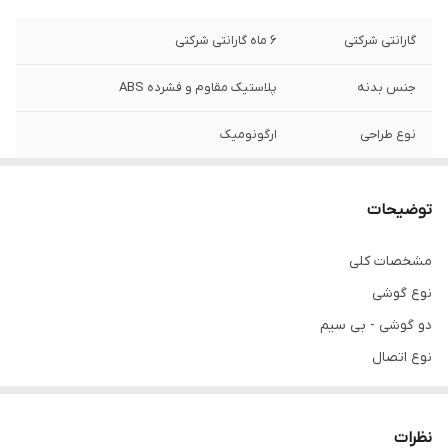
گارانتی شرکتی
6 ماه گارانتی شرکتی
جنس بدنه
پلاستیک مقاوم و فشرده ABS
نوع طراحی
ارگونومیک
استاندارد IP
مقاوم در برابر آب و گرد و غبار (IPX4)
توضیحات
قابلیت مکالمه
دارد
مشخصات کلی
قابلیت حذف صدای
دارد
نوع گوشی
مزاحم (Noise
Cancelling)
دو گوشی - بی سیم
نوع اتصال‌
سازگار با
اندروید و ios
بی سیم
مناسب برای شارژ
استفاده در هنگام ورزش, انجام بازی های
جنس بدنه
ویدئویی, انجام مکالمه, تماشای ویدئو, گوش
نظرات