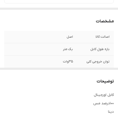
مشخصات
اصالت کالا
اصل
بازه طول کابل
یک متر
توان خروجی کلی
35وات
مناسب برای
آیفون /آیپد/ایرپاد
توضیحات
کابل اورجینال
100درصد مس
دیتا