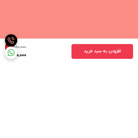
280,000
10
%
افزودن به سبد خرید
250,000
برگشت به بالا