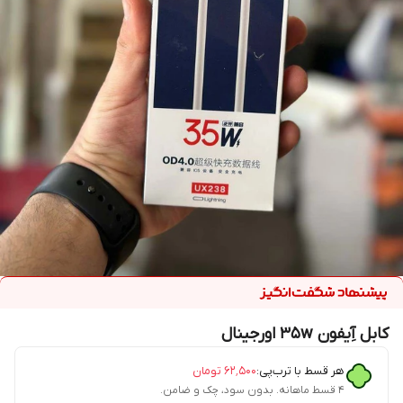
کابل آِیفون 35w اورجینال
هر قسط با ترب‌پی:
۶۲٬۵۰۰
تومان
۴ قسط ماهانه. بدون سود، چک و ضامن.