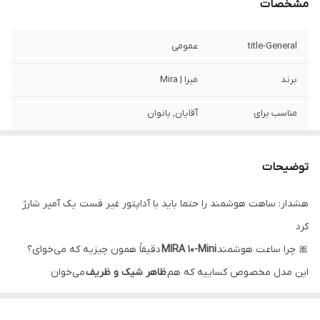
مشخصات
title-General
عمومی
برند
میرا | Mira
مناسب برای
آقایان, بانوان
سال تولید
2024
توضیحات
شکل صفحه
مستطیل
هشدار: ساهت هوشمند را حتما باید با آداپتور غیر فست یک آمپر شارژ
سبک ساعت
اسپرت
کرد
title-BODY
بدنه
🎀 چرا ساعت هوشمند
MIRA 10-Mini
دقیقاً همون چیزیه که می‌خوای؟
این مدل مخصوص کساییه که هم
ظاهر شیک و ظریف
می‌خوان
رنگ بدنه
صورتی, مشکی
هم
امکانات کاربردی روزمره
. اول از همه طراحی جذابش با تم صورتی و
جنس بدنه ساعت
آلومینیوم
بند مگنتی ظریف باعث میشه روی مچ مثل یک اکسسوری لوکس