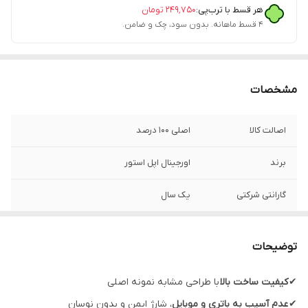
هر قسط با ترب‌پی:
۲۴۹٬۷۵۰
تومان
۴ قسط ماهانه. بدون سود، چک و ضامن.
مشخصات
اصالت کالا
اصلی 100 درصد
برند
اورجینال اپل استور
گارانتی شرکتی
یک سال
مدل
مدل A2561
توضیحات
قابلیت‌های ویژه
اصل ویتنام
✔
کیفیت ساخت بالا
با طراحی مشابه نمونه اصلی
سازگار با
ایفون 11 الی 14 پرو مکس
✔
عدم آسیب به باتری و موبایل
، شارژ ایمن و بدون نوسان