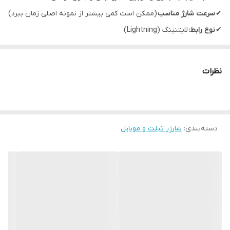
✔
سرعت شارژ مناسب
(ممکن است کمی بیشتر از نمونه اصلی زمان ببرد)
✔
نوع رابط:
لایتنینگ (Lightning)
✔
درگاه ارتباطی:
USB Type-C
✔
طول کابل:
1 متر
نظرات
✔
مناسب برای:
آیفون 13 و سایر مدل‌های اپل با درگاه لایتنینگ
مناسب برای آیفون 11-12-13-14
دسته‌بندی
:
شارژر تبلت و موبایل