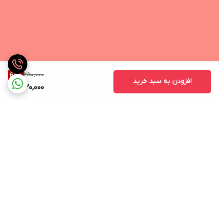
250,000
48
%
افزودن به سبد خرید
130,000
برگشت به بالا