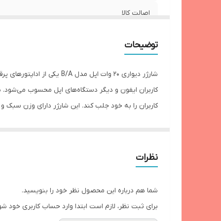
اصالت کالا
فست شارژ
توضیحات
گارانتی شرکتی
شارژر دیواری 20 وات اپل مد
مدل
توضیحات
شارژ سریع و بهره‌وری بالا را برای دستگاه‌های اپل فراهم 
که به دنبال یک شارژر با کیفیت و عمل‌کرد بالا هستند. این
نظرات
تا ۵۰ درصد باتری دست
شما هم درباره این محصول نظر خود را بنویسید.
می‌گیرد. عملکرد این شارژر در مقایسه با دیگر اداپتورها 
برای ثبت نظر، لازم است ابتدا وارد حساب کاربری خود شو
اگر کاربر نیاز به یک شارژر ارزان‌تر باشد و به شارژ سر