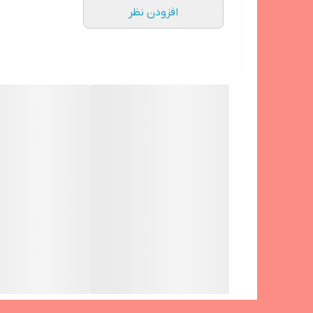
افزودن نظر
شارژر اصلی اپل 20 وات | مناسب برای ایفون 11 الی 17 پرو مکس
توان خروجی: 20 وات
درگاه خروجی: USB-C
قابلیت شارژ سریع
محافظ باتری در برابر داغ شدن و نوسانات برق
مناسب برای: 13 نرمال-13 پرو -پرو مکس و تمامی مدل‌های پشتیبانی‌شده توسط شارژ سریع اپل
گارانتی شرکتی یک ساله
تست دستگاه jC
استعلام اصالتش