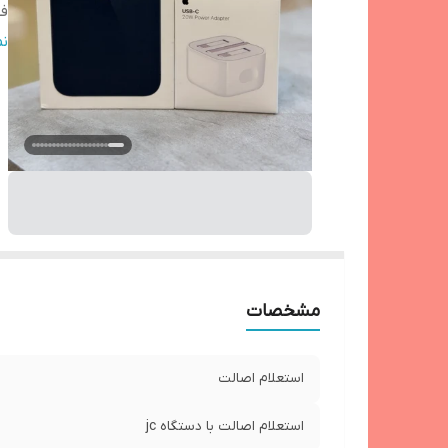
ف
گا
ن
م
ت
مشخصات
استعلام اصالت
استعلام اصالت با دستگاه jc