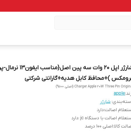
شارژر اپل 20 وات سه پین اصل{مناسب ایفون3
رومکس )+محافظ کابل هدیه+گارانتی شرکتی
Charger Apple 20W Three Pin Origin {اصلی 100%}
ند:
apple
ته‌بندی
:
شارژر
تعلام اصالت
:
دارد
تعلام اصالت با دستگاه jc
:
دارد
الت کالا
:
اصلی 100 درصد