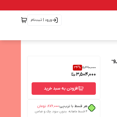
ورود | ثبت‌نام
1 نرمال-پرو-
34
%
5,390,000
3,504,000
افزودن به سبد خرید
هر قسط با ترب‌پی:
۸۷۶٬۰۰۰
تومان
۴ قسط ماهانه. بدون سود، چک و ضامن.