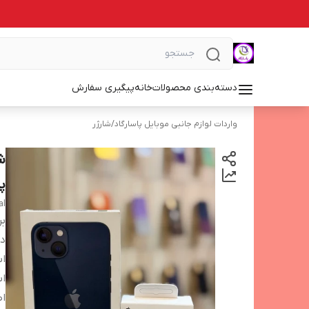
دسته‌بندی محصولات
خانه
پیگیری سفارش
واردات لوازم جانبی موبایل پاسارگاد
/
شارژر
پ
al
بر
دس
اس
اس
اص