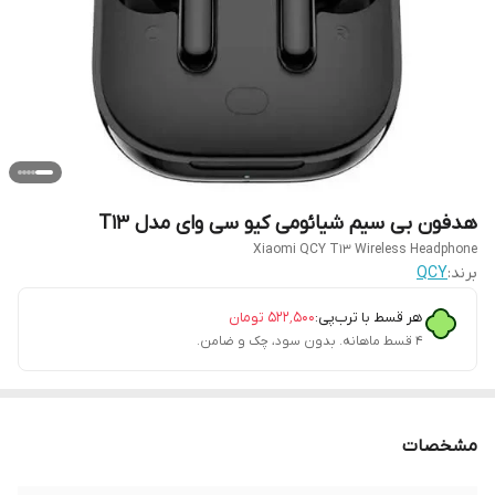
هدفون بی سیم شیائومی کیو سی وای مدل T13
Xiaomi QCY T13 Wireless Headphone
برند:
QCY
هر قسط با ترب‌پی:
۵۲۲٬۵۰۰
تومان
۴ قسط ماهانه. بدون سود، چک و ضامن.
مشخصات