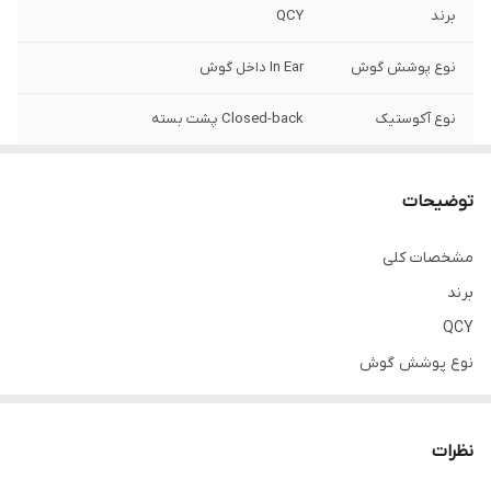
برند
QCY
نوع پوشش گوش
In Ear داخل گوش
نوع آکوستیک
Closed-back پشت بسته
وزن: باکس شارژ
37 گرم, |, هر ایرپاد: 4 گرم, |, کل: 43 گرم
توضیحات
ابعاد(عرض*طول)
باکس شارژ: 54*54 میلی متر, |, ایرپاد: 29 میلی
متر ساقه
مشخصات کلی
برند
ضخامت:
باکس شارژ: 28 میلی متر, |, ایرپاد: 24 میلی متر
QCY
نوع پوشش گوش
In Ear داخل گوش
نوع آکوستیک
نظرات
Closed-back پشت بسته