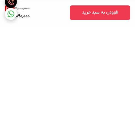
نوع باتری
3,000,000
30
%
افزودن به سبد خرید
لیتیوم - یون
2,090,000
ظرفیت باتری
باکس شارژ: 380 میلی آمپر
زمان مورد نیاز برای شارژ
2 ساعت
میزان شارژدهی در حالت پخش
ایرپاد: ۸ ساعت, |, با باکس شارژ: 40 ساعت
برگشت به بالا
میزان شارژدهی در حالت استندبای
80 ساعت
نشانگر میزان شارژ
هشدار نداشتن شارژ از طریق تغییر رنگ نشانگر LED
توضیحات کنترل کننده
ارسال ویژه
ساعات پاسخگویی: شنبه تا
موسیقی بعدی: نگه داشتن کلید ایرپاد راست به مدت 3 ثانیه ، موسیقی
پنجشنبه ساعت 9صبح الی 21