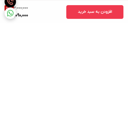
نوع باتری
3,000,000
30
%
افزودن به سبد خرید
لیتیوم - یون
2,090,000
ظرفیت باتری
باکس شارژ: 380 میلی آمپر
زمان مورد نیاز برای شارژ
2 ساعت
میزان شارژدهی در حالت پخش
ایرپاد: ۸ ساعت, |, با باکس شارژ: 40 ساعت
برگشت به بالا
میزان شارژدهی در حالت استندبای
80 ساعت
نشانگر میزان شارژ
هشدار نداشتن شارژ از طریق تغییر رنگ نشانگر LED
توضیحات کنترل کننده
ارسال ویژه
ساعات پاسخگویی: شنبه تا
موسیقی بعدی: نگه داشتن کلید ایرپاد راست به مدت 3 ثانیه ، موسیقی
پنجشنبه ساعت 9صبح الی 21