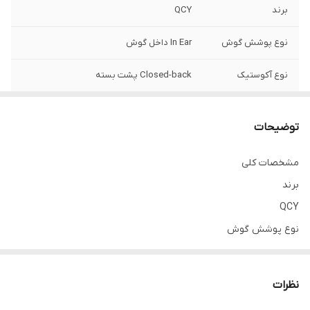
برند
QCY
نوع پوشش گوش
In Ear داخل گوش
نوع آکوستیک
Closed-back پشت بسته
وزن: باکس شارژ
37 گرم, |, هر ایرپاد: 4 گرم, |, کل: 43 گرم
توضیحات
ابعاد(عرض*طول)
باکس شارژ: 54*54 میلی متر, |, ایرپاد: 29 میلی
متر ساقه
مشخصات کلی
برند
ضخامت:
باکس شارژ: 28 میلی متر, |, ایرپاد: 24 میلی متر
QCY
نوع پوشش گوش
In Ear داخل گوش
نوع آکوستیک
نظرات
Closed-back پشت بسته