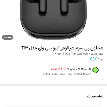
هدفون بی سیم شیائومی کیو سی وای مدل T13
Xiaomi QCY T13 Wireless Headphone
برند:
QCY
هر قسط با ترب‌پی:
۵۲۲٬۵۰۰
تومان
۴ قسط ماهانه. بدون سود، چک و ضامن.
مشخصات