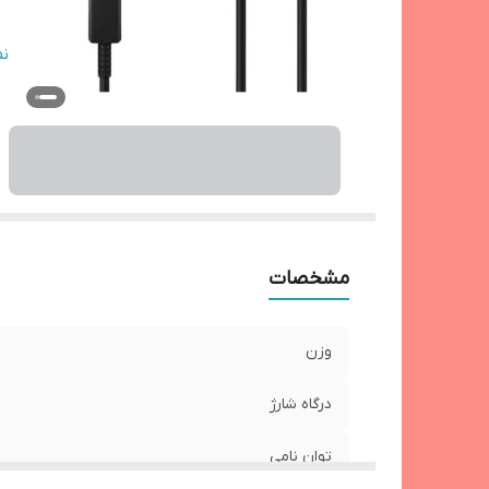
نو
ن
در
تع
شار
تو
نی
ش
اص
مشخصات
وزن
درگاه شارژ
توان نامی