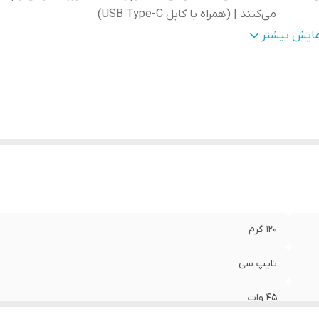
می‌کنند | (همراه با کابل USB Type-C)
ع شارژر
:
دیواری
مایش بیشتر
گاه‌ ارتباطی
:
تایپ سی
داد درگاه خروجی
:
یک
ژ سریع Fast Charge
:
دارد
ان شارژ
:
45 وات
از به مبدل
:
دارد
دت جریان خروجی
:
3A / 2.25A
الت کالا
:
اصل
120 گرم
تایپ سی
45 وات