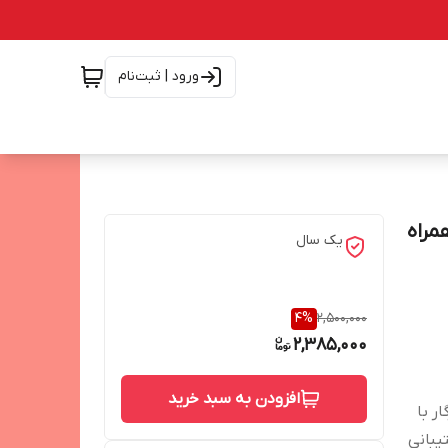
ورود | ثبت‌نام
سه پین همراه
یک سال
4
%
2,500,000
2,385,000
افزودن به سبد خرید
س ورودی: 50-60Hz | سازگار با
 ۴۵ واتی را پشتیبانی