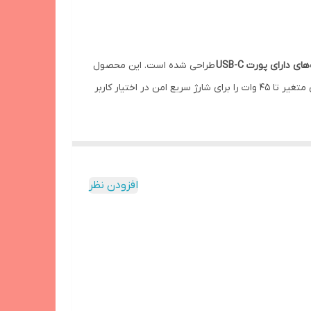
پشتیبانی از شارژ سریع: دارد | فرکانس ورودی: 50-60Hz | سازگار با دستگاه‌های سامسونگی که سوپر فست شارژر ۴۵ واتی را
 دارای پورت USB-C
طراحی شده است. این محصول
پشتیبانی می‌کند، به‌طوری‌که بسته به دستگاه، توان خروجی متغیر تا 45 وات را برای شارژ سریع امن در اختیار کاربر
سرعت شارژ به حداکثر برسد. بسیاری از کابل‌های
د آن با ورودی جهانی
100–240 ولت AC
سازگاری دارد تا
افزودن نظر
استفاده است که شامل گوشی‌ها و تبلت‌های اندرویدی دیگر برندها نیز می‌شود. البته برای
ا، جریان‌های غیر‌مجاز و اتصال کوتاه
در آن تعبیه شده
ند برای کاربرانی است که می‌خواهند سرعت شارژ