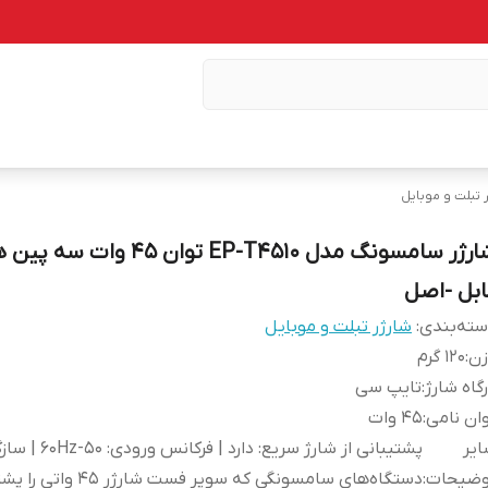
 تبلت و موبایل
شارژر سامسونگ مدل EP-T4510 توان 45 وات 
ابل -اصل
ته‌بندی
:
شارژر تبلت و موبایل
زن
:
120 گرم
گاه شارژ
:
تایپ سی
ان نامی
:
45 وات
یر
پشتیبانی از شارژ سریع: دارد | فرکان
وضیحات
:
دستگاه‌های سامسونگی که سوپر فست شارژر