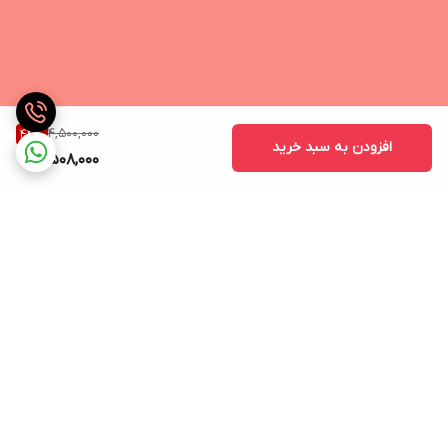
4,500,000
44
%
افزودن به سبد خرید
2,508,000
برگشت به بالا