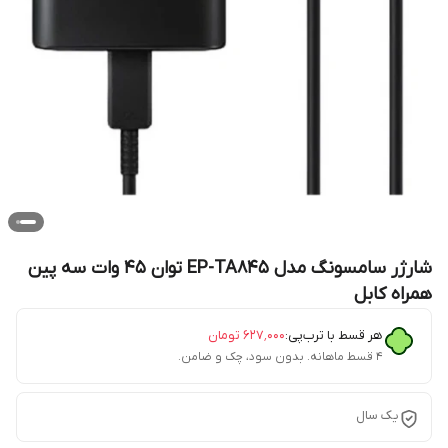
شارژر سامسونگ مدل EP-TA845 توان 45 وات سه پین
همراه کابل
هر قسط با ترب‌پی:
۶۲۷٬۰۰۰
تومان
۴ قسط ماهانه. بدون سود، چک و ضامن.
یک سال