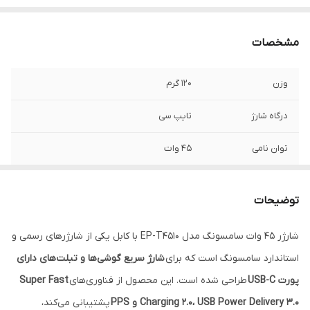
مشخصات
وزن
120 گرم
درگاه شارژ
تایپ سی
توان نامی
45 وات
سایر توضیحات
پشتیبانی از شارژ سریع: دارد | فرکانس ورودی:
50-60Hz | سازگار با دستگاه‌های سامسونگی که
توضیحات
سوپر فست شارژر ۴۵ واتی را پشتیبانی می‌کنند |
(همراه با کابل USB Type-C)
شارژر 45 وات سامسونگ مدل EP-T4510 با کابل یکی از شارژرهای رسمی و
استاندارد سامسونگ است که برای
شارژ سریع گوشی‌ها و تبلت‌های دارای
نوع شارژر
دیواری
پورت USB-C
طراحی شده است. این محصول از فناوری‌های
Super Fast
درگاه‌ ارتباطی
تایپ سی
Charging 2.0، USB Power Delivery 3.0 و PPS
پشتیبانی می‌کند،