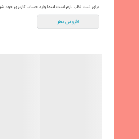
این آداپتور برای انواع گوشی‌های سامسونگ از جمله سری
دارای کابل همراه
برای ثبت نظر، لازم است ابتدا وارد حساب کاربری خود شو
برای تجربه شارژ سریع، ایمن و مطمئن،
آداپتور شارژ 15 وات سامسونگ
تکنولوژی های شارژ
افزودن نظر
حداکثر سرعت شارژ
شارژ سریع
محافظ جریان و ولتاژ
امکانات و قابلیت‌های دیگر
قابل استفاده برای
سازگار با
استاندارد