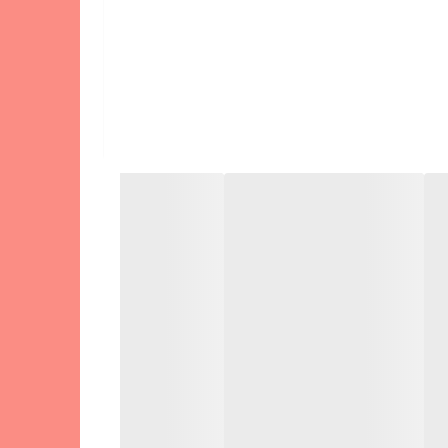
لت از جمله گوشی،تبلت، ساعت هوشمند، دوربین فیلم برداری و عکس