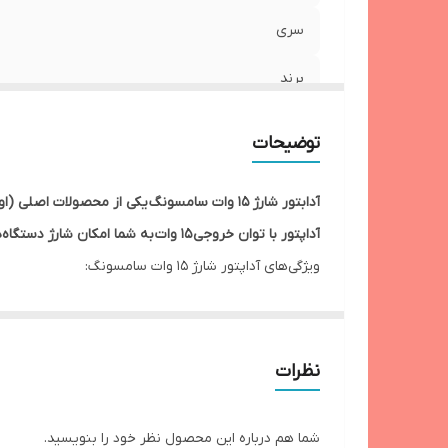
اس
سری
نا
برند
وزن بسته بندی
توضیحات
وزن خالص
آدابتور شارژ 15 وات سامسونگ یکی از محصولا
جنس بدنه
آداپتور با توان خروجی 15 وات به شما امکان شارژ دستگاه‌های مختلف را با سرعت و کارایی بالا می‌دهد.
ویژگی‌های آداپتور شارژ 15 وات سامسونگ:
اتصال به پریز برق استاندارد در ایران
کیفیت اورجینال سامسونگ
: این محصول اصلی بوده و
شدت جریان و ولتاژ ورودی
توان خروجی 15 وات
: این آداپتور با توان 15 وات به‌طور خاص برای دستگاه‌هایی که از شارژ سریع پشتیبانی می‌کنند مناسب است.
نیاز به کابل دو سر Type-C
: برای استفاده از این آداپتور به کا
نوع درگاه خروجی
نظرات
طراحی جمع‌وجور و سبک
: این آداپتور کوچک و سبک 
شدت جریان و ولتاژ خروجی
راهنمای خرید:
شما هم درباره این محصول نظر خود را بنویسید.