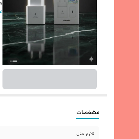
و
و
ن
ج
ات
شد
نو
شد
دا
تک
حد
شا
مح
ام
مشخصات
قا
سا
با
نام و مدل