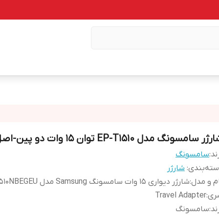
ژر سامسونگ مدل EP-T1510 توان 15 وات دو پین-اصل
ند:
سامسونگ
ته‌بندی
:
شارژر
م و مدل
:
شارژر دیواری 15 وات سامسونگ Samsung مدل EP-T1510NBEGEU
ری
:
Travel Adapter
ند
:
سامسونگ