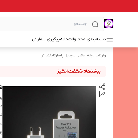
دسته‌بندی محصولات
خانه
پیگیری سفارش
واردات لوازم جانبی موبایل پاسارگاد
/
شارژر
شار
بر
دس
نا
س
بر