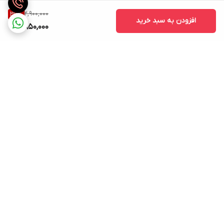
2,900,000
36
%
افزودن به سبد خرید
1,850,000
برگشت به بالا
ارسال ویژه
ساعات پاسخگویی: شنبه تا
پنجشنبه ساعت 9صبح الی 21