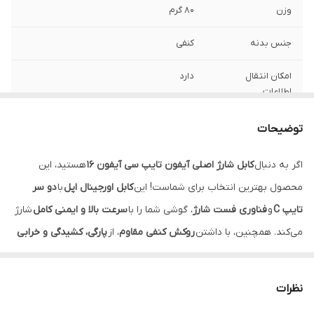
وزن
80 گرم
جنس بدنه
کنفی
امکان انتقال
دارد
اطلاعات
اصالت کالا
اصل Apple store
توضیحات
توان خروجی
60w
اگر به دنبال
کابل شارژ اصلی آیفون تایپ سی آیفون 16
هستید، این
محصول بهترین انتخاب برای شماست! این
کابل اورجینال اپل
با
دو سر
کانکتور
USBC به USBC
تایپ C
و
فناوری فست شارژ
، گوشی شما را با
سرعت بالا و ایمنی کامل
شارژ
می‌کند. همچنین، با داشتن
روکش کنفی مقاوم
، از
پارگی، کشیدگی و خرابی
زودرس کابل
جلوگیری می‌شود.
ویژگی‌های کابل شارژ اصلی آیفون تایپ سی آیفون 16:
نظرات
✅
تولید شرکت اپل
، 100٪ اورجینال