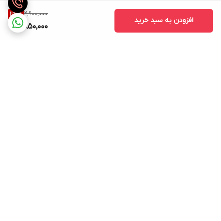
2,900,000
36
%
افزودن به سبد خرید
1,850,000
برگشت به بالا
ارسال ویژه
ساعات پاسخگویی: شنبه تا
پنجشنبه ساعت 9صبح الی 21