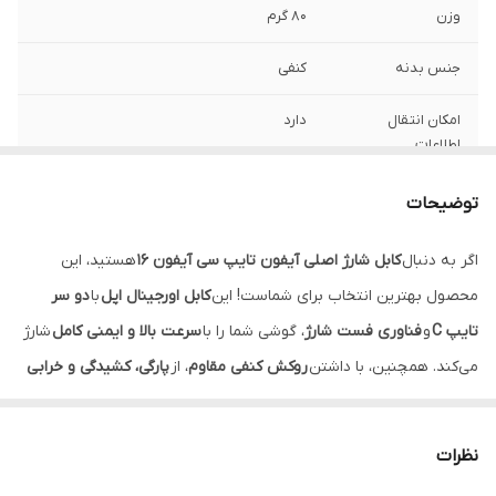
وزن
80 گرم
جنس بدنه
کنفی
امکان انتقال
دارد
اطلاعات
اصالت کالا
اصل Apple store
توضیحات
توان خروجی
60w
اگر به دنبال
کابل شارژ اصلی آیفون تایپ سی آیفون 16
هستید، این
محصول بهترین انتخاب برای شماست! این
کابل اورجینال اپل
با
دو سر
کانکتور
USBC به USBC
تایپ C
و
فناوری فست شارژ
، گوشی شما را با
سرعت بالا و ایمنی کامل
شارژ
می‌کند. همچنین، با داشتن
روکش کنفی مقاوم
، از
پارگی، کشیدگی و خرابی
زودرس کابل
جلوگیری می‌شود.
ویژگی‌های کابل شارژ اصلی آیفون تایپ سی آیفون 16:
نظرات
✅
تولید شرکت اپل
، 100٪ اورجینال