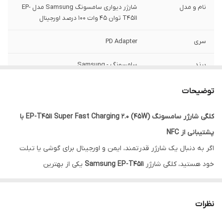
نام و مدل
شارژر دیواری سامسونگ Samsung مدل EP-
T4511 توان 45 وات 100 درصد اورجینال
سری
PD Adapter
برند
سامسونگ - Samsung
جنس بدنه
پلاستیک ABS
توضیحات
نمایشگر
ندارد
کلگی شارژر سامسونگ EP-T4511 Super Fast Charging 2.0 (45W) با
پشتیبانی از NFC
اتصال به پریز برق
مستقیم
استاندارد در ایران
اگر به دنبال یک شارژر قدرتمند، ایمن و اورجینال برای گوشی یا تبلت
خود هستید، کلگی شارژر
Samsung EP-T4511
یکی از بهترین
شدت جریان و ولتاژ
100-240V AC 50-60Hz
ورودی
انتخاب‌هاست. این آداپتور با توان
45 وات
و فناوری
Super Fast
Charging 2.0
، دستگاه‌های سازگار را با بالاترین سرعت ممکن شارژ می‌کند
تعداد درگاه خروجی
1
نظرات
و در زمان شما صرفه‌جویی می‌کند.