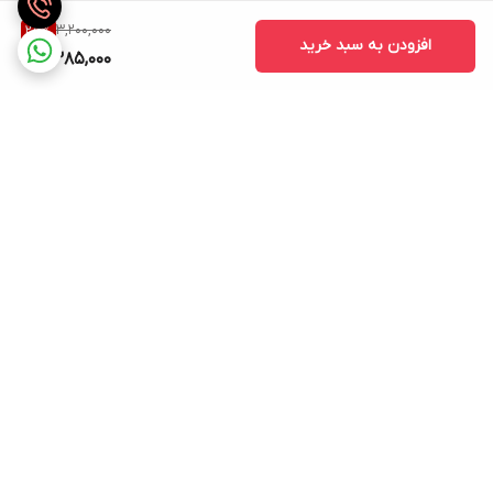
3,200,000
25
%
افزودن به سبد خرید
2,385,000
برگشت به بالا
ارسال ویژه
ساعات پاسخگویی: شنبه تا
پنجشنبه ساعت 9صبح الی 21