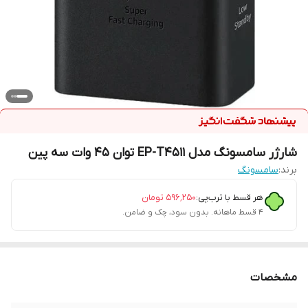
شارژر سامسونگ مدل EP-T4511 توان 45 وات سه پین
برند:
سامسونگ
هر قسط با ترب‌پی:
۵۹۶٬۲۵۰
تومان
۴ قسط ماهانه. بدون سود، چک و ضامن.
مشخصات