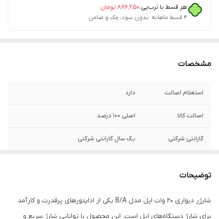
هر قسط با ترب‌پی:
۸۶۶٬۲۵۰
تومان
۴ قسط ماهانه. بدون سود، چک و ضامن.
مشخصات
استعلام اصالت
دارد
اصالت کالا
اصلی 100 درصد
گارانتی شرکتی
یک سال گارانتی شرکتی
فست شارژ
دارد
توضیحات
توضیحات
دارای گواهی CE
شارژر دیواری 20 وات اپل مدل B/A یکی از اداپتورهای پرقدرت و کارآمد
برای شارژ دستگاه‌های اپل است. این محصول با توانایی شارژ سریع و