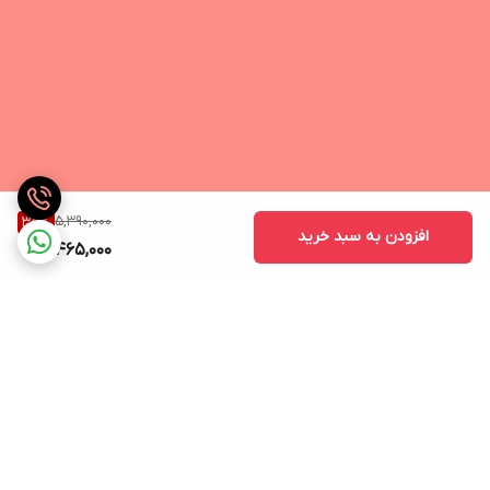
5,390,000
35
%
افزودن به سبد خرید
3,465,000
برگشت به بالا