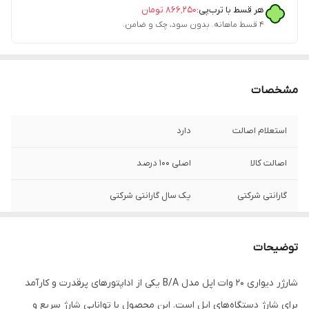
هر قسط با ترب‌پی:
۸۶۶٬۲۵۰
تومان
۴ قسط ماهانه. بدون سود، چک و ضامن.
مشخصات
استعلام اصالت
دارد
اصالت کالا
اصلی 100 درصد
گارانتی شرکتی
یک سال گارانتی شرکتی
فست شارژ
دارد
توضیحات
توضیحات
دارای گواهی CE
شارژر دیواری 20 وات اپل مدل B/A یکی از اداپتورهای پرقدرت و کارآمد
برای شارژ دستگاه‌های اپل است. این محصول با توانایی شارژ سریع و