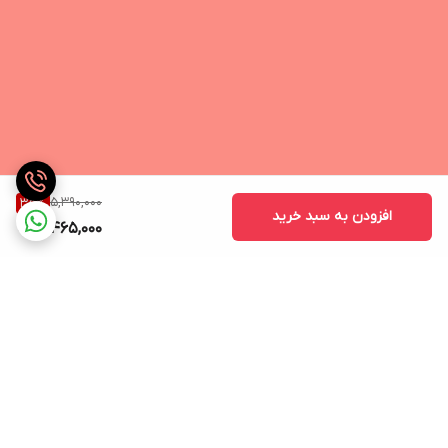
5,390,000
35
%
افزودن به سبد خرید
3,465,000
برگشت به بالا