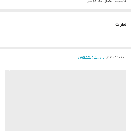
قابلیت اتصال به گوشی
gPS دار
GAME دار
نظرات
قابلیت پسوورد گذاری
خرید ارزان تر از کانال تلگرام PASARGADZGR2
دسته‌بندی
:
ایرپاد و هدفون