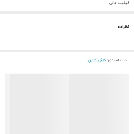
کیفیت عالی
برد مشکی
بدون سرب
نظرات
گارانتی شرکتی
خرید ارزان تر از کانال pasargadzgr2 تگرام
دسته‌بندی
:
کلگی شارژر