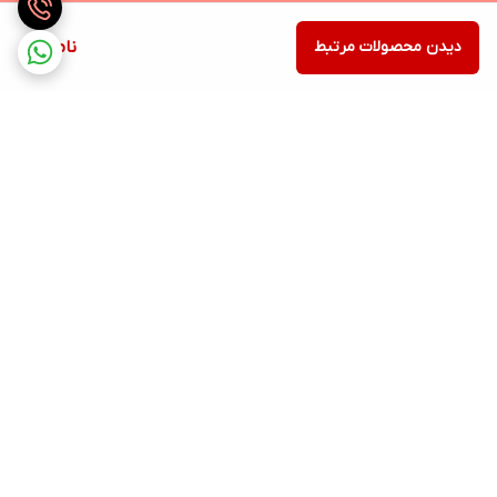
دیدن محصولات مرتبط
ناموجود
برگشت به بالا
ارسال ویژه
ساعات پاسخگویی: شنبه تا
پنجشنبه ساعت 9صبح الی 21