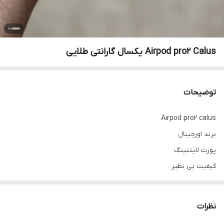
Airpod pro2 Calus یکسال گارانتی طلایی
توضیحات
Airpod pro2 calus
برند اورجینال
پورت لایتنینگ
کیفیت بی نظیر
باتری تقویت
ضد آب
نظرات
۸ساعت شارژ مداوم