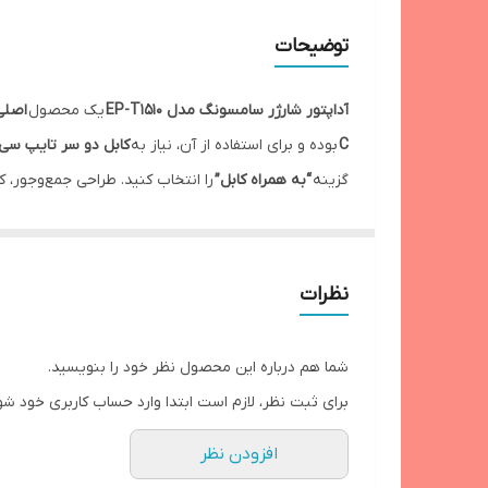
جریان و ولتاژ ورودی دوشاخه برق
توضیحات
سوپر فست
آداپتور شارژر سامسونگ مدل EP-T1510
یک محصول
اصلی
اصالت کالا
C
بوده و برای استفاده از آن، نیاز به
کابل دو سر تایپ سی (USB-C به B-C
گزینه
“به همراه کابل”
را انتخاب کنید. طراحی جمع‌وجور، 
تبدیل کرده است.
نظرات
شما هم درباره این محصول نظر خود را بنویسید.
برای ثبت نظر، لازم است ابتدا وارد حساب کاربری خود شو
افزودن نظر