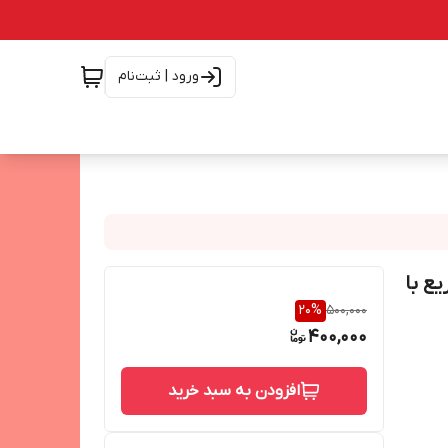
ورود | ثبت‌نام
EP-T | شارژ سریع با
20
%
500,000
400,000
افزودن به سبد خرید