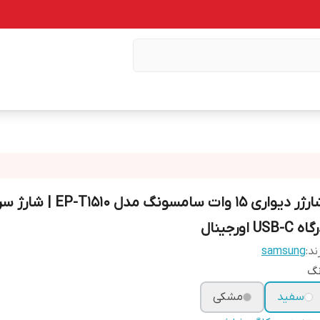
شارژر دیواری ۱۵ وات سامسونگ مدل 1510
ه USB-C اورجینال
ند:
samsung
نگ
سفید
مشکی