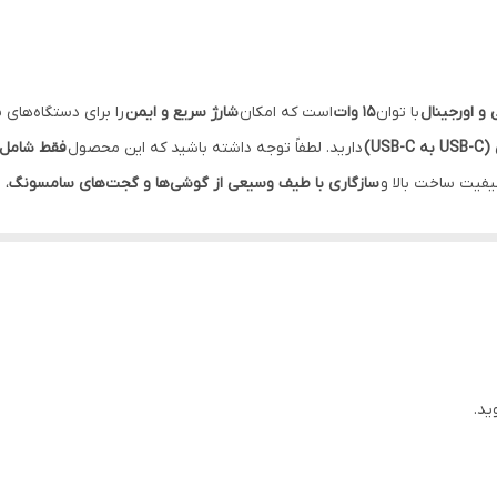
100 الی 240 ولت, ,
دارد
 و اورجینال
با توان
15 وات
است که امکان
شارژ سریع و ایمن
را برای دستگاه‌های س
اصل
US)
دارید. لطفاً توجه داشته باشید که این محصول
فقط شامل 
کیفیت ساخت بالا و
سازگاری با طیف وسیعی از گوشی‌ها و گجت‌های سامسونگ
، 
ید.