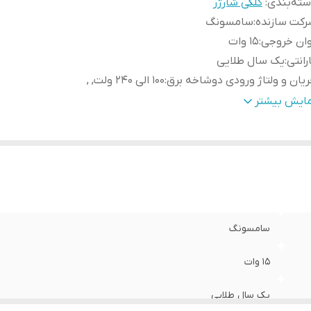
ته‌بندی
:
کلگی شارژر
رکت سازنده
:
سامسونگ
وان خروجی
:
15 وات
رانتی
:
یک سال طلایی
یان و ولتاژ ورودی دوشاخه برق
:
100 الی 240 ولت, ,
وپر فست
:
دارد
مایش بیشتر
الت کالا
:
اصل
سامسونگ
15 وات
یک سال طلایی