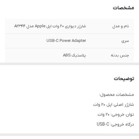
مشخصات
نام و مدل
شارژر دیواری 20 وات اپل Apple مدل A2344
سری
USB-C Power Adapter
جنس بدنه
پلاستیک ABS
برند
اپل - Apple
توضیحات
شدت جریان و ولتاژ
220V
ورودی
مشخصات محصول:
شارژر اصلی اپل 20 وات
دارای کابل همراه
ندارد
توان خروجی: 20 وات
اتصال به پریز برق
با تبدیل
درگاه خروجی: USB-C
استاندارد در ایران
قابلیت شارژ سریع