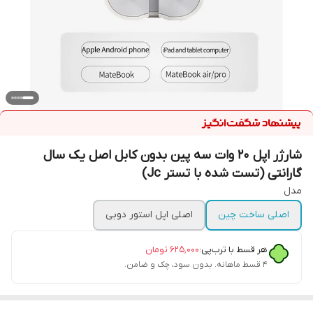
شارژر اپل 20 وات سه پین بدون کابل اصل یک سال
گارانتی (تست شده با تستر Jc)
مدل
اصلی ساخت چین
اصلی اپل استور دوبی
هر قسط با ترب‌پی:
۶۲۵٬۰۰۰
تومان
۴ قسط ماهانه. بدون سود، چک و ضامن.