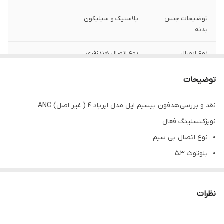
توضیحات جنس
پلاستیک و سیلیکون
بدنه
نوع اتصال
نوع اتصال هندزفری
مناسب برای استفاده
مکالمه و موسیقی
توضیحات
شکل ظاهری
تو گوشی (in-ear)
نقد و بررسی هدفون بیسیم اپل مدل ایرپاد 4 ( غیر اصل) ANC
نویزکنسلینگ فعال
اقلام همراه
اقلام همراه هدفون یک کیس شارژ دفترچه
راهنما
نوع اتصال بی سیم
بلوتوث ۵.۳
قابلیت های
استاندارد IPX4
مقاومتی
بدنه مقاوم در برابر آب و عرق
عمر باتری ۵ ساعت حالت پخش صدا و تا ۳۰ ساعت با کیس شارژ
سایر قابلیت‌ها
دارای ANC برای حذف نویز شارژ وایرلس دقیقا
نظرات
درگاه شارژ تایپ سی
مشابه ایرپاد اپل به علت طراحی شبیه ایرپادپرو
اپل
دارای نمایشگر LED