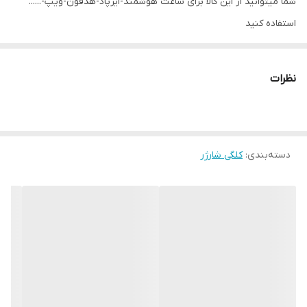
شما میتوانید از این کالا برای ساعت هوشمند-ایرپاد-هدفون-ویپ-......
استفاده کنید
با خیال راحت از اصالت کالا از پخش پاسارگاد میتوانید این محصول بی
نظیر را تهیه نمائید.
نظرات
خرید ارزان تر از کانال تلگرامی Pasragadzgr2
دسته‌بندی
:
کلگی شارژر