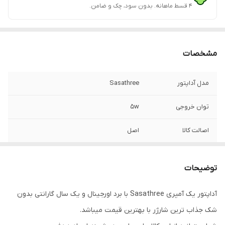
۴ قسط ماهانه. بدون سود، چک و ضامن.
مشخصات
مدل آداپتور
Sasathree
توان خروجی
5w
اصالت کالا
اصل
مناسب برای
ساعت-ایرپاد-کالا های الکترونیکی با ظرفیت
پایین
توضیحات
گارانتی
12ماه
آداپتور یک آمپری Sasathree با برد اورجینال و یک سال گارانتی بدون
شک جذاب ترین شارژر با بهترین قیمت میباشد.