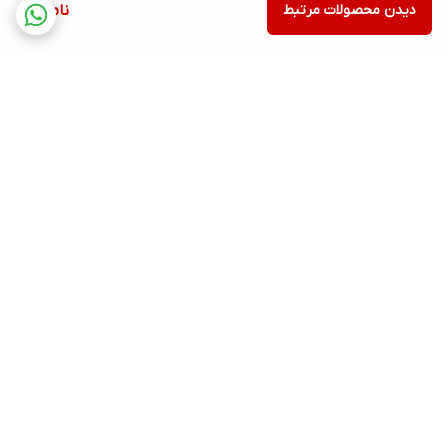
دیدن محصولات مرتبط
ناموجود
برگشت به بالا
ارسال ویژه
ساعات پاسخگویی: شنبه تا
پنجشنبه ساعت 9صبح الی 21