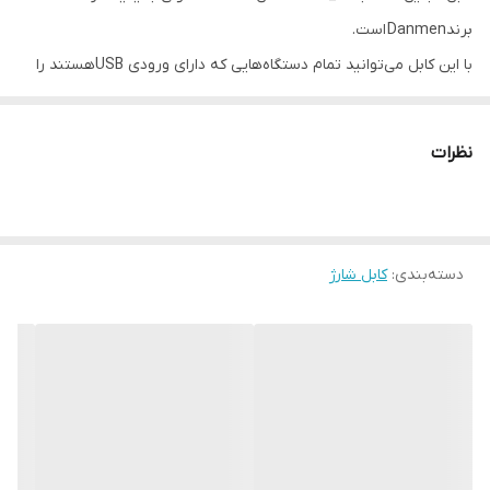
برندDanmen است.
با این کابل می‌توانید تمام دستگاه‌هایی که دارای ورودی USBهستند را
شارژ کنید
و همچنین با اتصال به کامپیوتر و انجام عملیات انتقال اطلاعات بپردازید.
نظرات
این کابل شارژ دارای یک سری USB و یک سری TYPE_C است
ویژگی ها:
1.
کابل
با طرحی زیبا با یک روکش پلاستیکی ضخیم و با کیفیت، مقاوم شده
دسته‌بندی
:
کابل شارژ
است که در برابر ضربه، فشار و پارگی مقاومت مطلوبی دارد.
2. کابل دارای طولی برابر با 1 متر می باشد که مناسب برای استفاده به
عنوان کابل شارژ اصلی می باشد
3. دارای قابلیت شارژ سریع (فست)Fast Charging
4. قابلیت انتقال دیتا از کامپیوتر
5.امکان انتقال جریان تا حداکثر 2.4میلی آمپر
6.رشته سیم مس کیفیت بالا