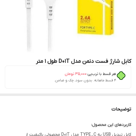
کابل شارژ فست دنمن مدل D01T طول ۱ متر
هر قسط با ترب‌پی:
۳۵٬۰۰۰
تومان
۴ قسط ماهانه. بدون سود، چک و ضامن.
توضیحات
کاربردهای این محصول:
کابل تبدیل USB به TYPE_C مدل D01T محصولی باکیفیت از