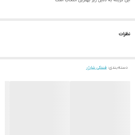
این گزینه به دلایل زیر بهترین انتخاب است
شارژر فندکی Pector P710 – قدرت و زیبایی در یک محصول
با شارژر فندکی Pector P710، به راحتی می‌تونی تمامی دستگاه‌های خود
نظرات
رو در یک جا شارژ کنی. این شارژر با طراحی هوشمند و ظاهری جذاب، یکی
از بهترین گزینه‌ها برای کسانی هست که به دنبال راحتی، سرعت و
زیبایی در محصولات الکترونیکی هستند.
:white_check_mark: ویژگی‌های برجسته:
دسته‌بندی
:
فندکی شارژر
چند کاناله: امکان شارژ همزمان چند دستگاه
سازگار با تمام دستگاه‌ها: از گوشی تا لپ‌تاپ
سیستم ایمنی پیشرفته: جلوگیری از برق گرفتگی و خرابی دستگاه
طراحی فندکی و زیبا: جذابیت بصری بالا و فضای کمتری اشغال می‌کنه
سرعت شارژ بالا: با پروتکل‌های پیشرفته شارژ سریع
با Pector P710، شارژ کردن دیگه یه کار خسته‌کننده نیست! یه محصولی