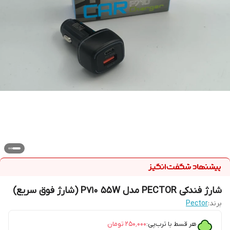
شارژ فندکی PECTOR مدل P710 55W (شارژ فوق سریع)
برند:
Pector
هر قسط با ترب‌پی:
۲۵۰٬۰۰۰
تومان