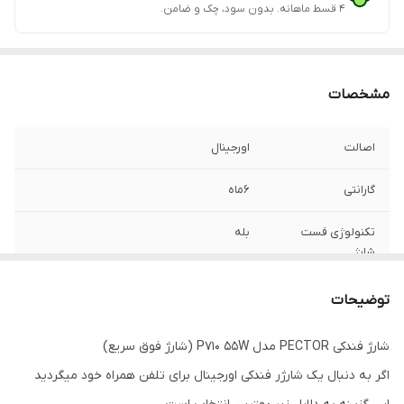
۴ قسط ماهانه. بدون سود، چک و ضامن.
مشخصات
اصالت
اورجینال
گارانتی
6ماه
تکنولوژی فست
بله
شارژ
کابل
ندارد
توضیحات
آمپر خروجی
2.4-6
شارژ فندکی PECTOR مدل P710 55W (شارژ فوق سریع)
اگر به دنبال یک شارژر فندکی اورجینال برای تلفن همراه خود میگردید
پورت خروجی
Type-c-USB