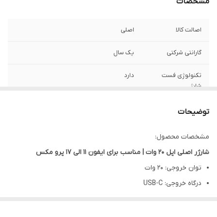
مشخصات
اصالت کالا
اصلی
گارانتی شرکتی
یک سال
تکنولوژی فست
دارد
شارژ
مناسب براي
ایفون 11 الی 17 پرو مکس
توضیحات
تعداد پین درگاه
12 پین پشت و رو (مجموعا 24 پین)
مشخصات محصول:
خروجی
شارژر اصلی اپل 20 وات | مناسب برای ایفون 11 الی 17 پرو مکس
توضیحات
دارای گواهی CE
توان خروجی: 20 وات
درگاه خروجی: USB-C
پارت نامبر
BA
قابلیت شارژ سریع
محافظ باتری در برابر داغ شدن و نوسانات برق