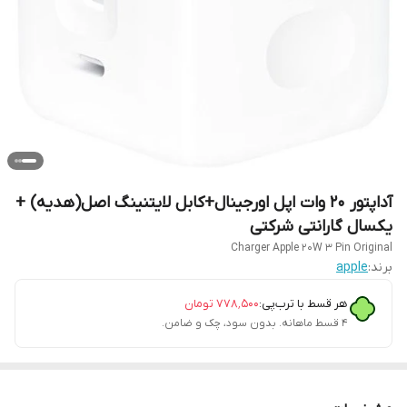
آداپتور ۲۰ وات اپل اورجینال+کابل لایتنینگ اصل(هدیه) +
یکسال گارانتی شرکتی
Charger Apple 20W 3 Pin Original
برند:
apple
هر قسط با ترب‌پی:
۷۷۸٬۵۰۰
تومان
۴ قسط ماهانه. بدون سود، چک و ضامن.