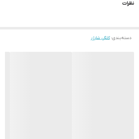
نظرات
مناسب برای: ۱۶ نرمال iphone 16 و تمامی مدل‌های پشتیبانی‌شده
توسط شارژ سریع اپل
گارانتی شرکتی یک ساله
دسته‌بندی
:
تست دستگاه jC
کلگی شارژر
استعلام اصالت