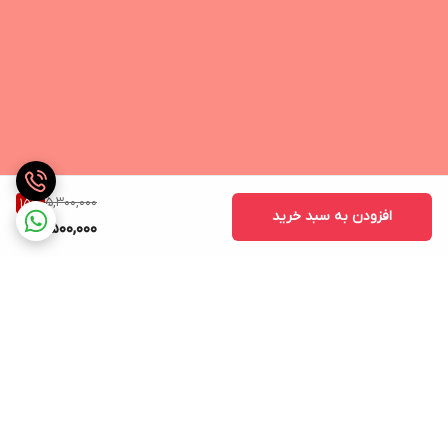
پاوربانک می 3 از بهترین نمونه پاوربانک‌های شرکت شیائومی می‌باشد و
به عنوان اصلی‌ترین مدل پاوربانک این شرکت خوانده می‌شود که هرساله
نسخه جدید آن عرضه بازار می‌گردد. امسال ورژن جدید این پاور بانک به
نام Xiaomi Mi power Bank 3 ارائه گردید که نسبت به نسخه‌های
قبلی دارای قابلیت‌های بهتری است. شیائومی می پاوربانک 3 پرو دو
پورت خروجی یو اس بی دارد که دارای شدت جریان و ولتاژ معادل 2 آمپر
5,300,000
15
%
افزودن به سبد خرید
/ 5 ولت است.
4,500,000
سطوح محافظتی چندگانه در پاوربانک شیائومی ظرفیت 30000 میلی آمپر
مدل Mi Power Bank 3 30000mAh PB3018ZM
پاوربانک شیائومی ظرفیت 30000 میلی آمپر مدل Mi Power Bank 3
30000mAh PB3018ZM به دلیل وجود چیپ‌های هوشمند که در طراحی
آن استفاده شده است چندین سطح محافظتی دارد که کاربر می‌تواند با
خیال راحت و بدون هیچگونه نگرانی وسایل خود را با آن شارژ نماید.
برگشت به بالا
سطوح پیشگفته از دمای بیش از حد، ولتاژ و جریان ورودی و خروجی