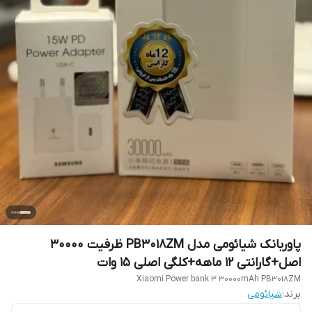
پاوربانک شیائومی مدل PB3018ZM ظرفیت 30000
اصل+گارانتی 12 ماهه+کلگی اصلی 15 وات
Xiaomi Power bank 3 30000mAh PB3018ZM
برند:
شیائومی