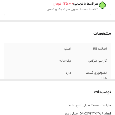
هر قسط با ترب‌پی:
۱٬۱۲۵٬۰۰۰
تومان
۴ قسط ماهانه. بدون سود، چک و ضامن.
مشخصات
اصالت کالا
اصلی
گارانتی شرکتی
یک ساله
تکنولوژی فست
دارد
شارژ
قابلیتهای ویژه
شارژ همزمان چند دستگاه
توضیحات
پاوربانک
ظرفیت: 30000 میلی آمپرساعت
اقلام همراه
کابل شارژ
ابعاد: 154.5x72.3x38.9 میلی متر