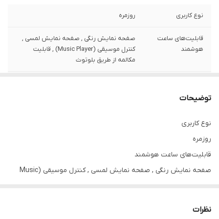
نوع کاربری
روزمره
قابلیت‌های ساعت
صفحه نمایش رنگی , صفحه نمایش لمسی ,
هوشمند
کنترل موسیقی (Music Player) , قابلیت
مکالمه از طریق بلوتوث
ابعاد قاب
49x45x15 میلی‌متر
توضیحات
ضخامت قاب
49 میلی‌متر
نوع کاربری
اقلام همراه
شارژر / دارای شش بند سیلیکونی و یک بند
روزمره
فلزی / دفترچه‌راهنما
قابلیت‌های ساعت هوشمند
حس‌گرها
گام شمار , سنجش اکسیژن خون (SPO2) ,
صفحه نمایش رنگی , صفحه نمایش لمسی , کنترل موسیقی (Music
شمارنده ضربان قلب (Heart Rate)
Player) , قابلیت مکالمه از طریق بلوتوث
مناسب برای
آقایان و بانوان
ابعاد قاب
نظرات
49x45x15 میلی‌متر