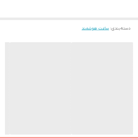
ضخامت قاب
49 میلی‌متر
وزن
دسته‌بندی
:
ساعت هوشمند
40 گرم
فرم صفحه
مستطیل
جنس بدنه
آلومینیوم
قابلیت تعویض بند
دارد
جنس بند
سیلیکون
نوع قفل بند
سگکی ساده