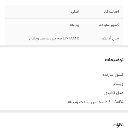
اصالت کالا
اصلی
کشور سازنده
ویتنام
مدل آداپتور
EP-TA845 سه پین ساخت ویتنام
نوع کابل شارژ
کابل شارژ فوق سریع و انتقال اطلاعات Type C
به Type C با نوشته VIETNAM در سر کابل
توضیحات
گارانتی شرکتی
یک سال
کشور سازنده
ویتنام
سوپر فست شارژ
دارد
مدل آداپتور
EP-TA845 سه پین ساخت ویتنام
نوع درگاه خروجی آداپتور
Type C
نظرات