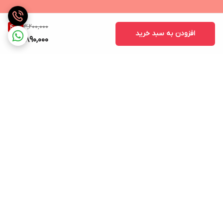
2.8A آمپر محدوده ولتاژ 3.3V-16.0V و یا 2.1A آمپر محدوده ولتاژ 3.3V-
21.0V
3,200,000
40
%
افزودن به سبد خرید
جنس بدنه
1,890,000
پلاستیک فشرده ABS مقاوم در برابر ضربه و فشار, مقاومت در برابر
افزایش ولتاژ، جریان، حرارت و گرما
مناسب براي
سازگاری با دستگاه های برند سامسونگ،سایر برند های اندرویدی،دستگاه
ها با سیستم عامل متفاوت برای حداکثر سرعت شارژی که دستگاه
پشتیبانی می کند, موبایل | تبلت | ساعت هوشمند | پاور بانک | لپ تاپ |
برگشت به بالا
هندزفری، هدفون و هدست | اسپیکر | تمامی دستگاه های با قابلیت
پشتیبانی از فناوری سوپر فست شارژ
شارژر اصلی سامسونگ سوپر فست 45 وات مدل Travel Adapter
Super Fast 45W Type-C (EP-TA845) شارژر 100 درصد اصلی و
ارسال ویژه
ساعات پاسخگویی: شنبه تا