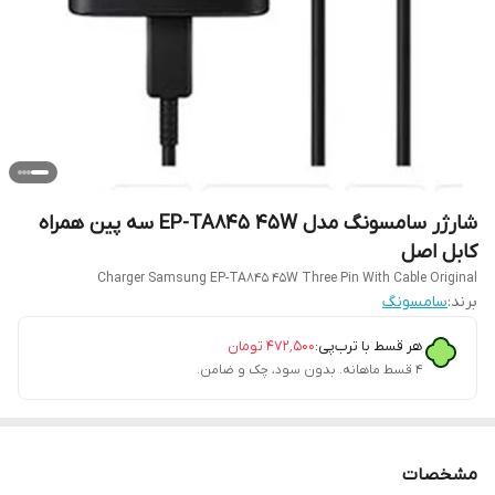
شارژر سامسونگ مدل EP-TA845 45W سه پین همراه
کابل اصل
Charger Samsung EP-TA845 45W Three Pin With Cable Original
برند:
سامسونگ
هر قسط با ترب‌پی:
۴۷۲٬۵۰۰
تومان
۴ قسط ماهانه. بدون سود، چک و ضامن.
مشخصات