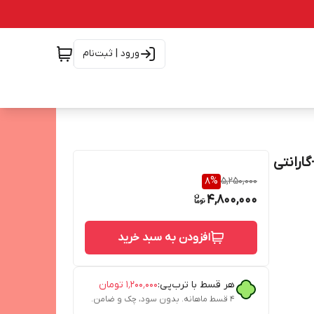
ورود | ثبت‌نام
PB30 ظرفیت 30000 اصل+گارانتی
8
%
5,250,000
4,800,000
افزودن به سبد خرید
هر قسط با ترب‌پی:
۱٬۲۰۰٬۰۰۰
تومان
۴ قسط ماهانه. بدون سود، چک و ضامن.