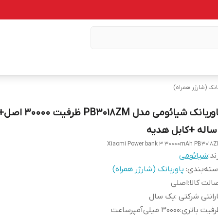
انک (شارژر همراه)
پاوربانک شیائومی مدل 18ZM
Xiaomi Power bank 3 30000mAh PB3018
ند:
شیائومی
ته‌بندی
:
پاوربانک (شارژر همراه)
الت کالا
:
اصلی
رانتی شرکتی
:
یک سال
فیت باتری
:
۳۰۰۰۰ میلی‌آمپرساعت