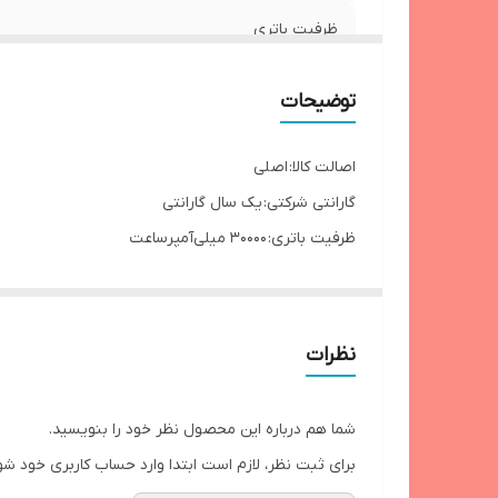
ظرفیت باتری
فست شارژ
توضیحات
شارژ همزمان
اصالت کالا: اصلی
هدیه
گارانتی شرکتی: یک سال گارانتی
ظرفیت باتری: ۳۰۰۰۰ میلی‌آمپرساعت
نوع پورت خروجی پاوربانک: USB Type-A, USB Type-C
نمایشگر یا نشانگر باتری پاوربانک : دارد
نوع پورت ورودی پاوربانک : Micro-USB, USB Type-C
نظرات
ابعاد پاوربانک : ۳۸٫۹ × ۷۲٫۳ × ۱۵۴٫۵ میلی‌متر
جنس بدنه پاوربانک : ABS + PC
شما هم درباره این محصول نظر خود را بنویسید.
وزن پاوربانک : ۶۴۰ گرم
برای ثبت نظر، لازم است ابتدا وارد حساب کاربری خود شو
توان شارژ پاوربانک : ۱۸ وات