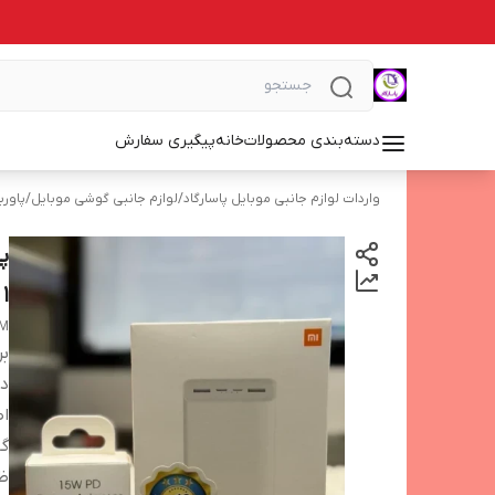
دسته‌بندی محصولات
خانه
پیگیری سفارش
واردات لوازم جانبی موبایل پاسارگاد
/
لوازم جانبی گوشی موبایل
/
پاورب
1 ساله +کابل هدیه
ZM
بر
دس
اص
گا
ظر