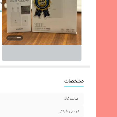
ف
ش
ن
ه
مشخصات
اصالت کالا
گارانتی شرکتی