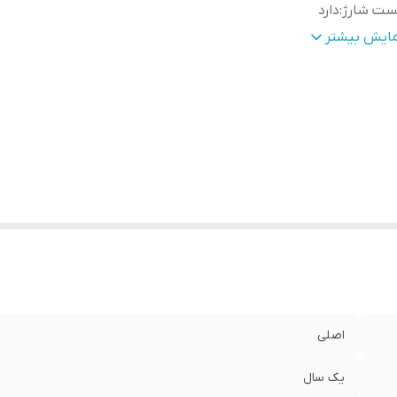
ست شارژ
:
دارد
ارژ همزمان
:
دارد
مایش بیشتر
دیه
:
کلگی 15 وات سامسونگ
اصلی
یک سال