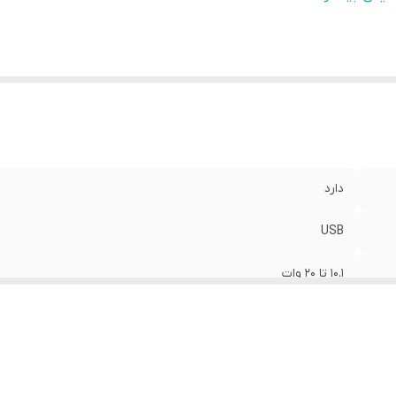
ع کابل همراه
:
Type-C
وع محصول
:
شارژر سامسونگ
ان خروجی کلی
:
15 وات
تاژ ورودی
:
100 الی 240 ولت
تاندارد
:
CE
ت جریان خروجی USB
:
2 آمپر در ولتاژ 5 ولت و 1.67 آمپر در ولتاژ 9 ولت
دارد
USB
10.1 تا 20 وات
1متر
پلاستیک