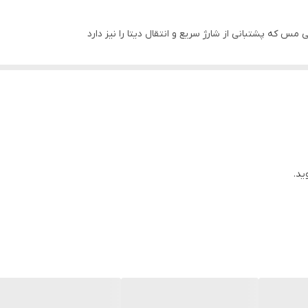
Type-C
 مس که پشتبانی از شارژ سریع و انتقال دیتا را نیز دارد
شارژر سامسونگ
اسارگاد تهیه فرمائید
15 وات
100 الی 240 ولت
CE
2 آمپر در ولتاژ 5 ولت و 1.67 آمپر در ولتاژ 9 ولت
ید.