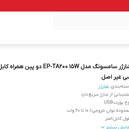
شارژر سامسونگ مدل EP-TA200 15W دو پین هم
ی غیر اصل
ته‌بندی
:
شارژر
تیبانی از شارژ سریع
:
دارد
ع پورت
:
USB
حدوده توان خروجی
:
10.1 تا 20 وات
ل کابل
:
1متر
وکش کابل
:
پلاستیک
مایش بیشتر