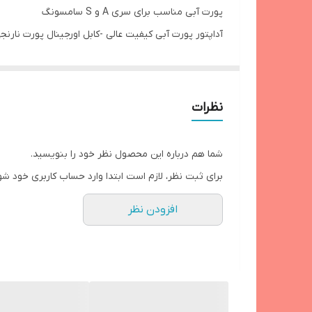
نوع کابل همراه
پورت آبی مناسب برای سری A و S سامسونگ
آداپتور پورت آبی کیفیت عالی -کابل اورجینال پورت نارنجی
نوع محصول
شما میتوانید با خیال راحت از کیفیت این کالا را از پخش پ
توان خروجی کلی
ولتاژ ورودی
نظرات
استاندارد
شما هم درباره این محصول نظر خود را بنویسید.
شدت جریان خروجی USB
برای ثبت نظر، لازم است ابتدا وارد حساب کاربری خود شو
افزودن نظر