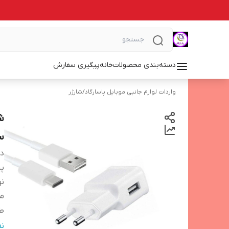
دسته‌بندی محصولات
خانه
پیگیری سفارش
واردات لوازم جانبی موبایل پاسارگاد
/
شارژر
س
دس
پش
نو
م
طو
ر
ن