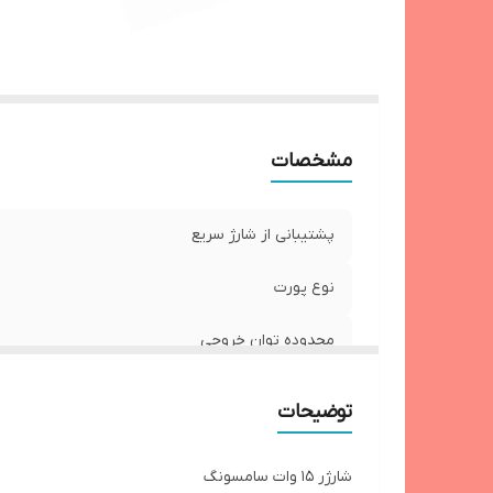
نو
ن
تو
ول
اس
مشخصات
شد
پشتیبانی از شارژ سریع
نوع پورت
محدوده توان خروجی
طول کابل
توضیحات
روکش کابل
شارژر 15 وات سامسونگ