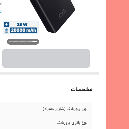
اب
وز
ن
ج
قا
اق
نو
نح
قا
ر
مشخصات
نوع پاوربانک (شارژر همراه)
نوع باتری پاوربانک