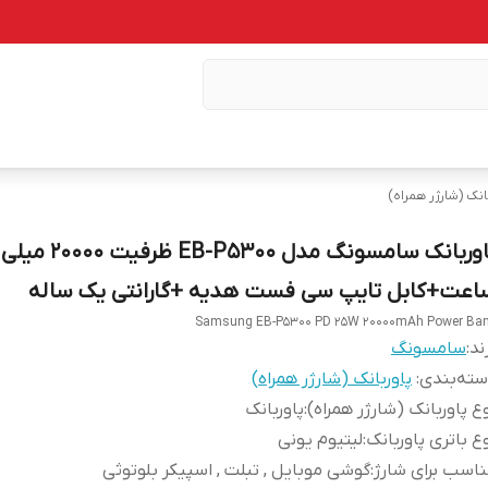
انک (شارژر همراه)
پاوربانک سامسونگ مدل EB-P5300
اعت+کابل تایپ سی فست هدیه +گارانتی یک ساله
Samsung EB-P5300 PD 25W 20000mAh Power Ba
ند:
سامسونگ
ته‌بندی
:
پاوربانک (شارژر همراه)
ع پاوربانک (شارژر همراه)
:
پاوربانک
ع باتری پاوربانک
:
لیتیوم یونی
اسب برای شارژ
:
گوشی موبایل , تبلت , اسپیکر بلوتوثی