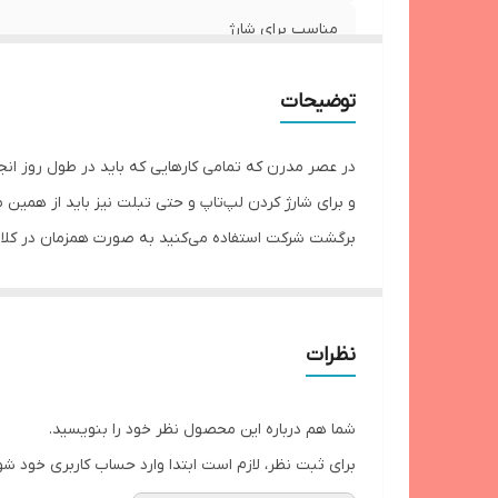
مناسب برای شارژ
ابعاد پاوربانک
توضیحات
وزن پاوربانک
در عصر مدرن که تمامی کارهایی که باید در طول روز ان
جنس بدنه
و برای شارژ کردن لپ‌تاپ و حتی تبلت نیز باید از همین 
قابلیت‌های مقاومتی
P5300 در ظرفیت 20000 میلی‌آمپر تولی
اقلام همراه
شارژ سریع استفاده کنید و بدنه‌ی این محصول برای اطمی
نوع کابل همراه
نظرات
نحوه نمایش میزان شارژ باتری
شما هم درباره این محصول نظر خود را بنویسید.
قابلیت‌های دستگاه
برای ثبت نظر، لازم است ابتدا وارد حساب کاربری خود شو