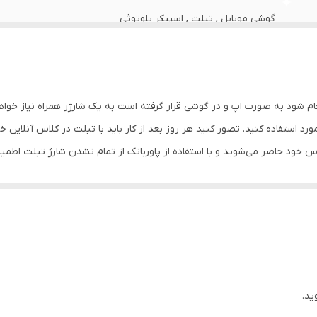
گوشی موبایل , تبلت , اسپیکر بلوتوثی
14.3x6.9x2.5 سانتی‌متر
392 گرم
جام شود به صورت اپ و در گوشی قرار گرفته است به یک شارژر همراه نیاز خوا
پلاستیک
مورد استفاده کنید. تصور کنید هر روز بعد از کار باید با تبلت در کلاس آنلای
بدون قابلیت مقاومتی
د و عرضه می‌شود و به شما این امکان را می‌دهد تا دو دستگاه مجزا را به صورت همزمان ش
کابل شارژ
نان از مقاوم بودن آن از فلز ساخته شده است.
USB-C به USB-C
نشانگر LED
پشتیبانی از فناوری شارژ سریع Power Delivery (PD)
ید.