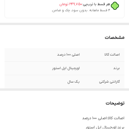
هر قسط با ترب‌پی:
۲۴۹٬۷۵۰
تومان
۴ قسط ماهانه. بدون سود، چک و ضامن.
مشخصات
اصالت کالا
اصلی 100 درصد
برند
اورجینال اپل استور
گارانتی شرکتی
یک سال
فست شارژ
دارد
توضیحات
اصالت کالا: اصلی 100 درصد
برند: اورجینال اپل استور