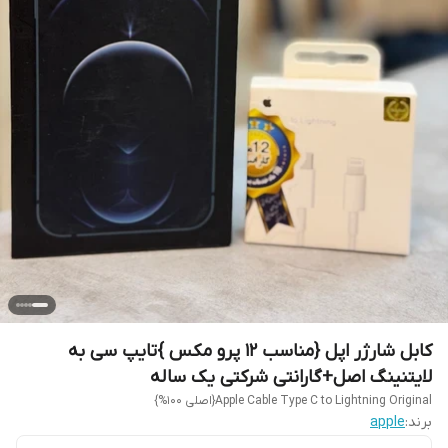
کابل شارژر اپل {مناسب 12 پرو مکس }تایپ سی به
لایتنینگ اصل+گارانتی شرکتی یک ساله
Apple Cable Type C to Lightning Original{اصلی 100%}
برند:
apple