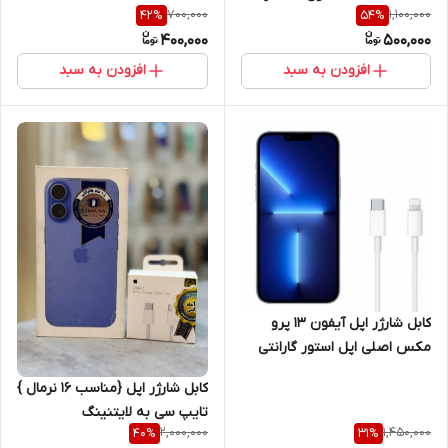
700,000
1,100,000
42
%
54
%
400,000
500,000
افزودن به سبد
افزودن به سبد
کابل شارژر اپل آیفون ۱۳ پرو
مکس اصلی اپل استور گارانتی
شرکتی
کابل شارژر اپل {مناسب 16 نرمال }
تایپ سی به لایتنینگ
2,000,000
1,450,000
40
%
31
%
اصل+گارانتی شرکتی یک ساله