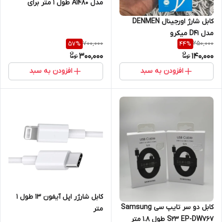
مدل A1480 طول ۱ متر برای
آیفون 7/8
کابل شارژ اورجینال DENMEN
مدل D41 میکرو
700,000
250,000
57
%
44
%
300,000
140,000
افزودن به سبد
افزودن به سبد
کابل شارژر اپل آیفون ۱۳ طول ۱
کابل دو سر تایپ سی Samsung
متر
S23 EP-DW767 طول 1.8 متر