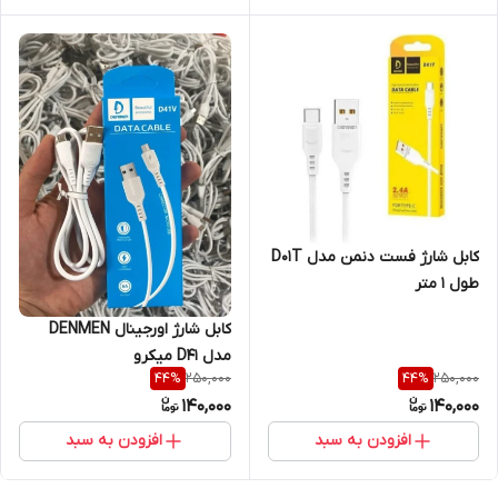
کابل شارژ فست دنمن مدل D01T
طول ۱ متر
کابل شارژ اورجینال DENMEN
مدل D41 میکرو
250,000
250,000
44
%
44
%
140,000
140,000
افزودن به سبد
افزودن به سبد