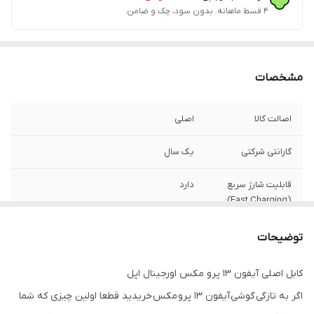
۴ قسط ماهانه. بدون سود، چک و ضامن.
مشخصات
اصالت کالا
اصلی
گارانتی شرکتی
یک سال
قابلیت شارژ سریع
دارد
(Fast Charging):
مناسب برای گوشی
iphone -11-12-13-13pro-13pro max
توضیحات
های
کابل اصلی آیفون 13 پرو مکس اورجینال اپل
اگر به تازگی گوشی آیفون 13 پرو مکس خریدید قطعا اولین چیزی که شما