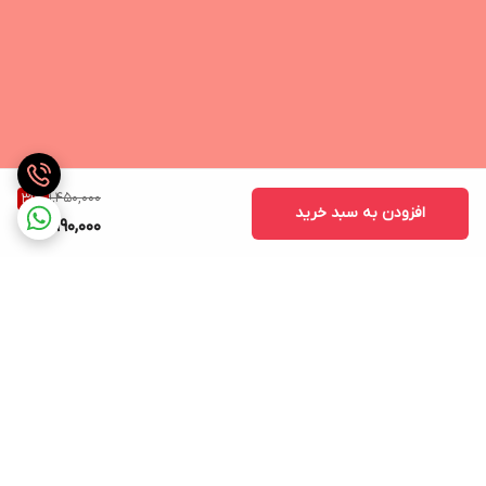
های شرکتی که توسط برند های مختلفی ساخته میشوند دسته بندی
های زیادی دارند و از معمولی ترین و بی کیفیت ترین مدل ها تا مدل
های خاص و مقاوم و گران قیمت دسته بندی میشوند. شرکتی بودن کابل
همیشه به معنای بی کیفیت بودن آن نیست ولی از نظر تیم تولید
محتوا هنوس
کابل اصلی آیفون 13 پرو مکس
بهترین گزینه برای گوشی
شماست چون از لحاظ مشخصات فنی این کابل با گوشی و آداپتور آیفون
1,450,000
31
%
افزودن به سبد خرید
13 پرو سازگاری کامل دارد. ضمنا یکی از مهمترین تفاوت های کابل شارژ
990,000
های سری جدید آیفون این است که طرف متصل شونده به آداپتور از
سوکت نوع Type C استفاده میکند.
توان خروجی
کابل شارژ اصلی اپل آیفون 13 پرو مکس
یکی از مهمترین
مسائل و دغدغه هاست. همان طور که احتمالا میدانید آداپتور های سری
13 به تناسب کشور مصرف کننده 18 وات یا 20 وات هستند چنین آداپتور
برگشت به بالا
هایش پر قدرتی نیاز به کابل شارژی دارند که این توان خروجی را ساپورت