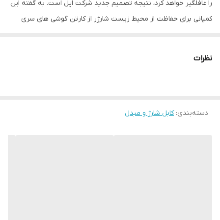
را غافلگیر خواهد کرد، نتیجه تصمیم جدید شرکت اپل است. به گفته این
کمپانی برای حفاظت از محیط زیست شارژر از کارتن گوشی های سری
جدید حذف شده است.با این حساب نیاز به
خرید کابل شارژ اپل آیفون 13
پرو مکس
یکی از اولین دغدغه های شما خواهد بود. البته شاید از قبل
نظرات
آمادگی عدم وجود شارژر در جعبه گوشی را داشتید. به هر حال اکثر
طرفداران اپل این خبر عجیب را شنیده و هنگام خرید محصولات جدید
اپل به آن آگاهند. در این صفحه به معرفی مشخصات و ویژگی های کابل
دسته‌بندی
:
کابل شارژ و مبدل
شارژ این مدل می پردازیم. در هر صورت هنگام خرید گوشی
جدیدتان
ک
ابل شارژ اصلی آیفون 13 پرو مکس
همراه با آداپتورش اولین
نیاز اصلی شما قبل از خرید هر گونه اکسسوری دیگرست چون بر خلاف
مدل های پیشین شارژر گوشی در کارتن وجود ندارد. البته
خرید کابل شارژ
اصلی آیفون 13pro max
فقط مختص به خریداران جدید نیست و گاهی
گم شدن کابل شارژ قبلی یا فرسوده و خراب شدنش میتواند علت خرید
یک
سیم شارژ آیفون 13 پرو مکس
باشد. با ما همراه باشید تا مشخصات و